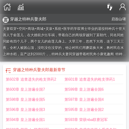
穿越之特种兵娶夫郎
启连山
/著
夫妻双穿+空间+商场+商城+灵泉+系统+医学药学双博士毕业的退役特种兵十世大
善人于俞莲儿，在大婚前夕出车祸，带着自己的商场穿越到了某朝代，同名同姓
同龄有四个儿子，两个女儿的俞莲儿身上。大旱三年，忽然下大雨，连下三天三
夜，全村人被困山顶，没吃没住没穿的，他让村民们用蘑菇换大米，教村民在水
上种水稻，亩产达到2000斤，...
特种兵夫妻同穿越带着村民奔小康笔趣阁
特种兵
穿越成夫郎
特种兵穿越养夫郎的
穿越剧特种兵穿越
特种兵穿越之种田全文
特
种兵穿越宠夫
特种兵穿越娶夫郎
穿越之特种兵娶夫郎
特种兵穿越农家的
特种
穿越之特种兵娶夫郎
最新章节
兵带着两个飞行员穿越抗日
穿越特种兵夫人
特种兵穿越古代种田养夫郎
特种兵
第602章 追查遗失的枪支弹药2
第601章 追查遗失的枪支弹药1
穿越种田
特种兵穿越农女打猎免费阅读
特种兵穿越打猎农家女的免费完结
穿越
特种兵军嫂全文免费阅读
特种兵穿越打猎种田
特种兵穿越小农女
特种兵穿越种
第600章 皇上游遍全国7
第599章 皇上游遍全国6
田文
穿越特种兵的夫郎
特种兵穿越古代娶夫郎
特种兵穿越嫁猎户的
穿越特种
兵情侣
特种兵穿越农家女打猎
第598章 皇上游遍全国5
第597章 皇上游遍全国4
第596章 皇上游遍全国3
第595章 皇上游遍全国2
第594章 皇上游遍全国1
第593章 荣获nba联赛冠军