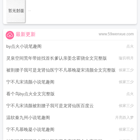
...
最新更新
www.59wenxue.com
by点火小说笔趣阁
点火
灵泉空间荒年带娃找首长爹认亲姜念霍骁全文完整版
璇玑明月
被割腰子我可是龙肾仙医宁不凡慕晚凝宋清颜全文完整版
侯家三少
宁不凡宋清颜小说笔趣阁
侯家三少
看个鸟by点火全文完整版
点火
宁不凡宋清颜被割腰子我可是龙肾仙医百度云
侯家三少
温软秦九州小说笔趣阁
月亮跌入梦
宁不凡慕晚凝小说笔趣阁
侯家三少