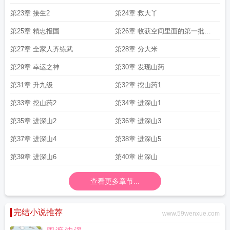
第23章 接生2
第24章 救大丫
第25章 精忠报国
第26章 收获空间里面的第一批作
物
第27章 全家人齐练武
第28章 分大米
第29章 幸运之神
第30章 发现山药
第31章 升九级
第32章 挖山药1
第33章 挖山药2
第34章 进深山1
第35章 进深山2
第36章 进深山3
第37章 进深山4
第38章 进深山5
第39章 进深山6
第40章 出深山
查看更多章节...
完结小说推荐
www.59wenxue.com