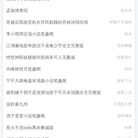
孟瑜傅青绍
陈若舟
穿越后我放弃机长开民航顾轻舟林沐瑶结局
蜉蝣于天地间
李小萌周文瑞小说笔趣阁
佚名
江湖遍地是奇葩沈千凌秦少宇全文完整版
语笑阑珊
绝世神医纵横都市陈南朱可人无删减
摸爬滚打
许峰林惜月笔趣阁
佚名
宁不凡慕晚凝宋清颜小说笔趣阁
侯家三少
被割腰子我可是龙肾仙医宁不凡宋清颜全文完整版
侯家三少
温软秦九州
月亮跌入梦
强子雯雯小说笔趣阁
乡村满色
星火不息byliy离未删减版
liy离