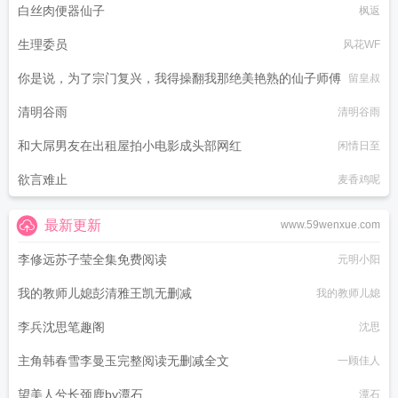
白丝肉便器仙子
枫返
生理委员
风花WF
你是说，为了宗门复兴，我得操翻我那绝美艳熟的仙子师傅
留皇叔
清明谷雨
清明谷雨
和大屌男友在出租屋拍小电影成头部网红
闲情日至
欲言难止
麦香鸡呢
最新更新
www.59wenxue.com
李修远苏子莹全集免费阅读
元明小阳
我的教师儿媳彭清雅王凯无删减
我的教师儿媳
李兵沈思笔趣阁
沈思
主角韩春雪李曼玉完整阅读无删减全文
一顾佳人
望美人兮长颈鹿by潭石
潭石