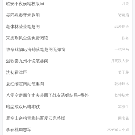
临安不夜侯精校版txt
月关
晏同殊秦弈笔趣阁
诸葛扇
老张林莹莹笔趣阁
恋爱物语
宋柔荆风全集免费阅读
佚名
致命鱿物by海鲸落笔趣阁无弹窗
一把乌乌
温软秦九州小说笔趣阁
月亮跌入梦
沈初霍津臣
姜子芽
夏红缨霍南勋笔趣阁
乾坤炫术
八零空房四年丈夫带回了战友遗孀结局+番外
乾坤炫术
暗恋成双by嘟嘟侠
凉凉生
雁空山余棉青梅屿百度云完整版
回南雀
李春桃周志军
木子家大小姐