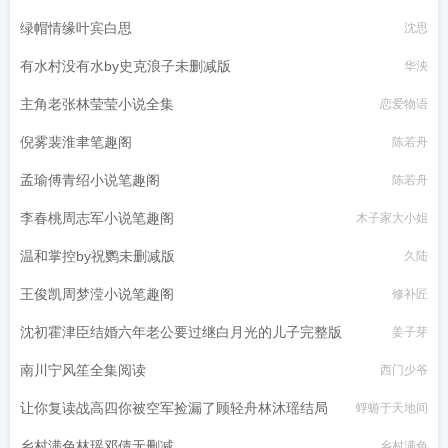
绿帽情缘叶宾白思
沈思
有水村没有水by史克浪子未删减版
华泱
主角老张林莹莹小说全集
恋爱物语
倪雾裴淮聿笔趣阁
陈若舟
孟瑜傅青绍小说笔趣阁
陈若舟
李春桃周志军小说笔趣阁
木子家大小姐
温和掌控by祝鹦未删减版
久陆
王俊凯周梦滢小说笔趣阁
修补匠
沈初霍津臣结婚六年老公要过继白月光的儿子完整版
姜子芽
南川宁风笙全集阅读
西门少爷
让你复读战高四你被空军捡漏了顾轻舟林沐瑶结局
蜉蝣于天地间
乡村满色林瑶邓倩无删减
乡村满色