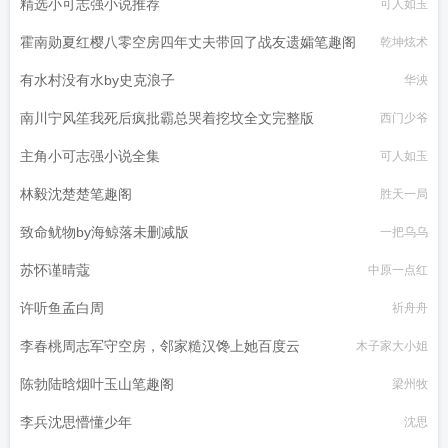
精选小可志强小说推荐
可人如玉
霍南勋夏红樱八零空房四年丈夫带回了战友遗孀笔趣阁
乾坤炫术
有水村没有水by史克浪子
华泱
南川宁风笙我死后疯批霸总哭着挖坟全文完整版
西门少爷
主角小可志强小说全集
可人如玉
林毅沈楚楚笔趣阁
胜天一局
致命鱿物by海鲸落未删减版
一把乌乌
苏怀谨晴蔻
中原一点红
许听鱼孟白周
祈舟舟
李春桃周志军守空房，邻家糙汉馋上她百度云
木子家大小姐
陈勃陆晗烟叶玉山笔趣阁
梁州牧
李兵沈思懵懂少年
沈思