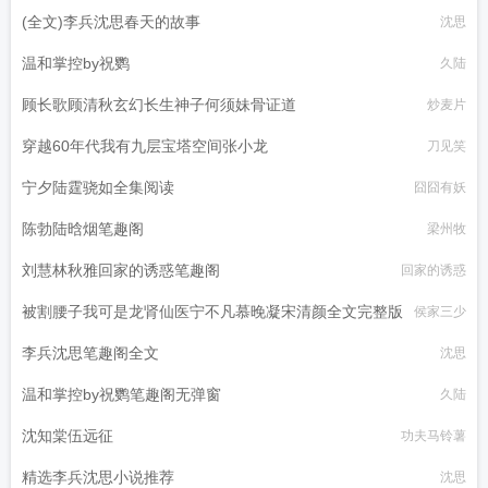
(全文)李兵沈思春天的故事
沈思
温和掌控by祝鹦
久陆
顾长歌顾清秋玄幻长生神子何须妹骨证道
炒麦片
穿越60年代我有九层宝塔空间张小龙
刀见笑
宁夕陆霆骁如全集阅读
囧囧有妖
陈勃陆晗烟笔趣阁
梁州牧
刘慧林秋雅回家的诱惑笔趣阁
回家的诱惑
被割腰子我可是龙肾仙医宁不凡慕晚凝宋清颜全文完整版
侯家三少
李兵沈思笔趣阁全文
沈思
温和掌控by祝鹦笔趣阁无弹窗
久陆
沈知棠伍远征
功夫马铃薯
精选李兵沈思小说推荐
沈思