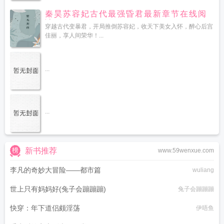
秦昊苏容妃古代最强昏君最新章节在线阅
读
穿越古代变暴君，开局推倒苏容妃，收天下美女入怀，醉心后宫
佳丽，享人间荣华！...
...
...
新书推荐
www.59wenxue.com
李凡的奇妙大冒险——都市篇
wuliang
世上只有妈妈好(兔子会蹦蹦蹦)
兔子会蹦蹦蹦
快穿：年下道侣颇淫荡
伊唔鱼