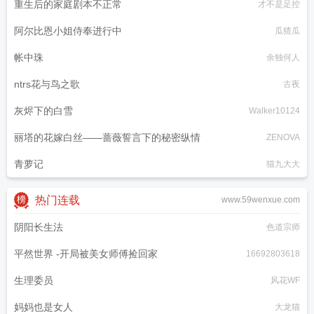
重生后的家庭剧本不正常
才不是足控
阿尔比恩小姐侍奉进行中
瓜猹瓜
帐中珠
余独何人
ntrs花与鸟之歌
古夜
灰烬下的白雪
Walker10124
丽塔的花嫁白丝——蔷薇誓言下的秘密纵情
ZENOVA
青萝记
猫九大大
热门连载
www.59wenxue.com
阴阳长生法
色道宗师
平然世界 -开局被美女师傅捡回家
16692803618
生理委员
风花WF
妈妈也是女人
大龙猫