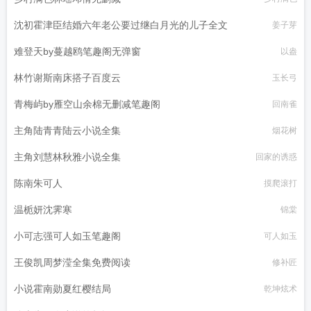
沈初霍津臣结婚六年老公要过继白月光的儿子全文
姜子芽
难登天by蔓越鸥笔趣阁无弹窗
以盎
林竹谢斯南床搭子百度云
玉长弓
青梅屿by雁空山余棉无删减笔趣阁
回南雀
主角陆青青陆云小说全集
烟花树
主角刘慧林秋雅小说全集
回家的诱惑
陈南朱可人
摸爬滚打
温栀妍沈霁寒
锦棠
小可志强可人如玉笔趣阁
可人如玉
王俊凯周梦滢全集免费阅读
修补匠
小说霍南勋夏红樱结局
乾坤炫术