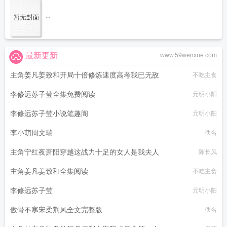
...
最新更新
www.59wenxue.com
主角姜凡姜致和开局十倍修炼速度高考我已无敌
不吃主食
李修远苏子莹全集免费阅读
元明小阳
李修远苏子莹小说笔趣阁
元明小阳
李小萌周文瑞
佚名
主角宁红夜萧阳穿越这战力十足的女人是我夫人
陈长风
主角姜凡姜致和全集阅读
不吃主食
李修远苏子莹
元明小阳
傲骨不寒宋柔荆风全文完整版
佚名