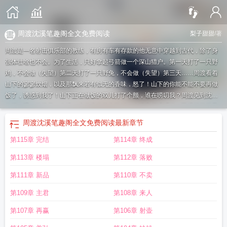
周渡沈溪笔趣阁全文免费阅读
梨子甜甜
/著
周渡是一名射击俱乐部的教练，有房有车有存款的他无意中穿越到古代，除了身
强体壮啥也不会。为了生活，只好拿起弓箭做一个深山猎户。第一天打了一只野
鸡，不会做（失望）第二天打了一只野兔，不会做（失望）第三天……周渡看着
山下的寥寥炊烟，以及那飘来若有似无的香味，怒了！山下的你能不能不要再做
饭了，诱惑到我了！山下正在做饭的双儿打了个颤，谁在唠叨我？周渡见到沈溪
的第一眼，他捧着一个碗，小口小口的在吃饭，人漂亮得没话说，已经饿了三天
的他，直勾勾地盯着——那碗饭！沈溪一直都知道自己生得漂亮，但生平第一次
周渡沈溪笔趣阁全文免费阅读
最新章节
被人直勾勾地盯着还有些不自在，于是他做了个决定，把饭送给他！他看我眼神
第115章 完结
第114章 终成
不对是喜欢我吧……他主动送我饭是喜欢我吧……于是两人为了让对方死心，各
自出招。做废了的菜送给他，恶心他。打死了的鸡，丢他门口，以后离我远点。
第113章 楼塌
第112章 落败
第二天一早两人同时推开门。沈溪惊呼：他送我鸡，果然喜欢我！周渡惊呼：他
送我饭，果然喜欢我！
男主周渡女主覃樱
男主角叫周渡的
沈度 周周侃
沈度和
第111章 新品
第110章 不卖
沈周
周溪
周渡周浪
周渡覃樱免费阅读
周渡周浪男女主角
周萦边渡
周度周
第109章 主君
第108章 来人
浪
周渡沈溪笔趣阁全文免费阅读章节列表
周渡覃樱
男主周渡女主周浪
周渡沈
璃枝
周嘉渡
周浪周渡
沈度沈周
周周侃沈度
周渡周浪名字
第107章 再赢
第106章 射壶