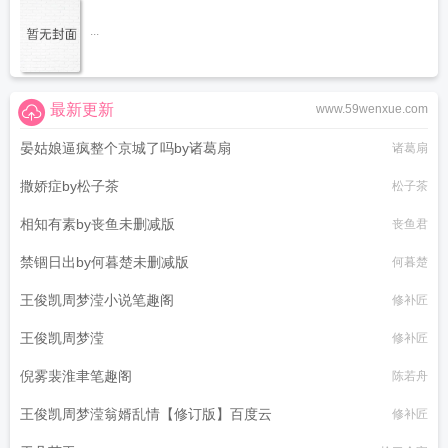
...
最新更新
www.59wenxue.com
晏姑娘逼疯整个京城了吗by诸葛扇
诸葛扇
撒娇症by松子茶
松子茶
相知有素by丧鱼未删减版
丧鱼君
禁锢日出by何暮楚未删减版
何暮楚
王俊凯周梦滢小说笔趣阁
修补匠
王俊凯周梦滢
修补匠
倪雾裴淮聿笔趣阁
陈若舟
王俊凯周梦滢翁婿乱情【修订版】百度云
修补匠