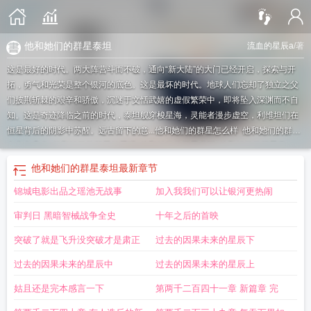
他和她们的群星泰坦
流血的星辰a
/著
这是最好的时代。两大阵营斗而不破，通向“新大陆”的大门已经开启，探索与开
拓，勇气和光荣是整个银河的底色。这是最坏的时代。地球人们忘却了独立之父
们披荆斩棘的艰辛和骄傲，沉迷于文恬武嬉的虚假繁荣中，即将坠入深渊而不自
知。这是奇迹降临之前的时代，泰坦舰穿梭星海，灵能者漫步虚空，利维坦们在
恒星背后的阴影中苏醒。远古留下的意...
他和她们的群星怎么样
他和她们的群星
女主有几个
他和她们的群星好看吗
他和她们的群星书评
他和她们的群星泰
坦
他和她们的群星txt全文
他和她们的群星起点中文网
他和她们的群星等级划
他和她们的群星泰坦
最新章节
分
他和她们的群星无错
他和她们的的群星们
他和她们的群星全文免费阅读
他
锦城电影出品之瑶池无战事
加入我我们可以让银河更热闹
和她们的群星123读
他和她们的群星TXT奇书网
他和她们的群星百度百科
他和
她们的群星TXT
他和她们的群星灵能者体系
他和他们群星
他和她们的群星TXT
审判日 黑暗智械战争全史
十年之后的首映
免费
他和她们的群星起点
他和她们的群星主角余连的后宫是谁
他和她们的群星
流血的星辰a
他和她们的群星 笔趣阁
他和她们的群星女主
他和她们的群星
突破了就是飞升没突破才是肃正
过去的因果未来的星辰下
123
他和她们的群星百科
他和她们的群星推到顺序
他和她们的群星最新章
过去的因果未来的星辰中
过去的因果未来的星辰上
节
他和她们的群星顶点
他和她们的群星后宫有哪些
他和她们的群星笔趣阁无弹
窗
他和她们的群星txt
他和她们的群星百度
他和她们的群星笔趣阁
他和她们的
姑且还是完本感言一下
第两千二百四十一章 新篇章 完
群星txt八零
他和她们的群星人物关系