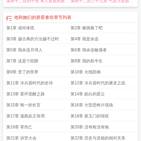
第两千二百四十章 有人造反的新时
第两千二百三十九章 气吞万里如虎
代
又一次
他和她们的群星泰坦
章节列表
第1章 成何体统
第2章 被骑脸了吧
第3章 越古典的方法越不过时
第4章 我是余连
第5章 我余连月球人
第6章 我余连敏感者
第7章 这是个陷阱
第8章 我的前半生
第9章 歪了的世界
第10章 火线防御
第11章 冷兵器时代的史诗
第12章 冷兵器时代的屠龙之战
第13章 星环觉醒之路
第14章 皓白的星云
第15章 唯一的长官
第16章 大型恐怖片现场
第17章 逃跑反正有用
第18章 新玉门的现状
第19章 零伤亡
第20章 没有枪没有炮
第21章 诉苦大会
第22章 历史与灵能的相对关系