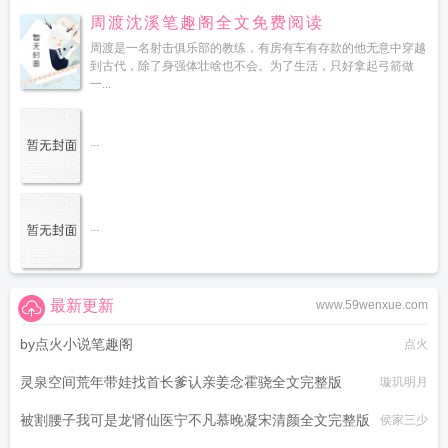
周渡沈溪笔趣阁全文免费阅读
周渡是一名射击俱乐部的教练，有房有车有存款的他无意中穿越
到古代，除了身强体壮啥也不会。为了生活，只好拿起弓箭做
一...
...
...
最新更新
www.59wenxue.com
by点火小说笔趣阁
点火
灵泉空间荒年带娃找首长爹认亲姜念霍骁全文完整版
璇玑明月
被割腰子我可是龙肾仙医宁不凡慕晚凝宋清颜全文完整版
侯家三少