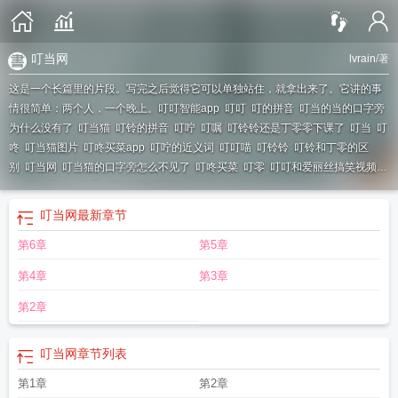
叮当网
lvrain
/著
这是一个长篇里的片段。写完之后觉得它可以单独站住，就拿出来了。它讲的事
情很简单：两个人，一个晚上。
叮叮智能app
叮叮
叮的拼音
叮当的当的口字旁
为什么没有了
叮当猫
叮铃的拼音
叮咛
叮嘱
叮铃铃还是丁零零下课了
叮当
叮
咚
叮当猫图片
叮咚买菜app
叮咛的近义词
叮叮喵
叮铃铃
叮铃和丁零的区
别
叮当网
叮当猫的口字旁怎么不见了
叮咚买菜
叮零
叮叮和爱丽丝搞笑视频大
全
叮咛是什么意思
叮当快药
叮叮猫
叮叮当当
叮当漫画
叮铃
叮呤
叮当叮当
还是丁当丁当
叮组词
叮咛的拼音
叮组词组
叮嘱的拼音
叮咚买菜是哪个公司旗
叮当网
最新章节
下的
叮咚歌曲
叮的部首
叮咚变声器
第6章
第5章
第4章
第3章
第2章
叮当网
章节列表
第1章
第2章