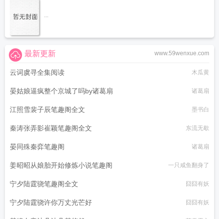
...
最新更新
www.59wenxue.com
云词虞寻全集阅读
木瓜黄
晏姑娘逼疯整个京城了吗by诸葛扇
诸葛扇
江照雪裴子辰笔趣阁全文
墨书白
秦涛张弄影崔颖笔趣阁全文
东流无歇
晏同殊秦弈笔趣阁
诸葛扇
姜昭昭从娘胎开始修炼小说笔趣阁
一只咸鱼翻身了
宁夕陆霆骁笔趣阁全文
囧囧有妖
宁夕陆霆骁许你万丈光芒好
囧囧有妖