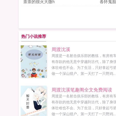
茶茶的很火大微h
各怀鬼
热门小说推荐
周渡沈溪
周渡是一名射击俱乐部的教练，有房有
有存款的他无意中穿越到古代，除了身
体壮啥也不会。为了生活，只好拿起弓
做一个深山猎户。第一天打了一只野鸡
不会做（失望）第二天打了一只野兔，
会做（失望）第三天周渡看着山下的寥
周渡沈溪笔趣阁全文免费阅读
炊烟，以及那飘来若有似无的香味，怒
周渡是一名射击俱乐部的教练，有房有
了！山下的你能不能不要再做饭了，诱
有存款的他无意中穿越到古代，除了身
到我了！山下正在做饭的双儿打了个颤
体壮啥也不会。为了生活，只好拿起弓
谁在唠叨我？周渡见到沈溪的第一眼，
做一个深山猎户。第一天打了一只野鸡
捧着一个碗，小口小口的在吃饭，人漂