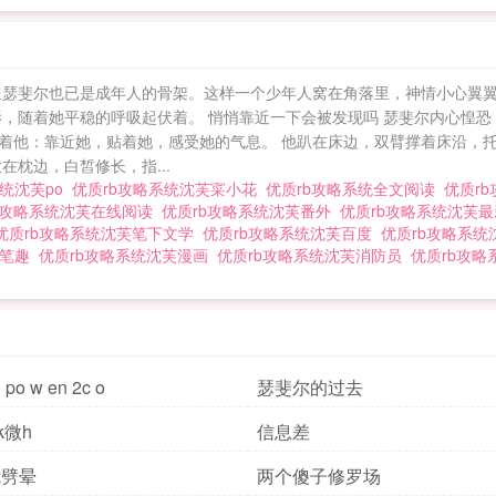
但瑟斐尔也已是成年人的骨架。这样一个少年人窝在角落里，神情小心翼翼
影，随着她平稳的呼吸起伏着。 悄悄靠近一下会被发现吗 瑟斐尔内心惶
着他：靠近她，贴着她，感受她的气息。 他趴在床边，双臂撑着床沿，
枕边，白皙修长，指...
系统沈芙po
优质rb攻略系统沈芙寀小花
优质rb攻略系统全文阅读
优质r
b攻略系统沈芙在线阅读
优质rb攻略系统沈芙番外
优质rb攻略系统沈芙
优质rb攻略系统沈芙笔下文学
优质rb攻略系统沈芙百度
优质rb攻略系
节笔趣
优质rb攻略系统沈芙漫画
优质rb攻略系统沈芙消防员
优质rb攻
o w en 2c o
瑟斐尔的过去
lk微h
信息差
我劈晕
两个傻子修罗场