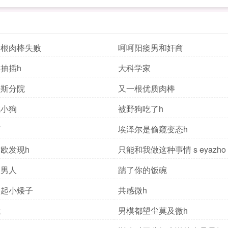
一根肉棒失败
呵呵阳痿男和奸商
抽插h
大科学家
诺斯分院
又一根优质肉棒
吃小狗
被野狗吃了h
下
埃泽尔是偷窥变态h
欧发现h
只能和我做这种事情 s eyazho u
的男人
踹了你的饭碗
不起小矮子
共感微h
我
男模都望尘莫及微h