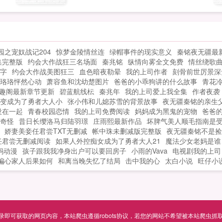
不
地
得没话说，已经饿了三天的他，直勾勾地
寥
漂
盯着那碗饭！沈溪一直都知道自己生得漂
有
亮，但生平第一次被人直勾勾地盯着还有
惑
给
些不自在，于是他做了个决定，把饭送给
园之宠奴战记204
惊梦金陵情丝连
绿帽事件的现实意义
秦铭夜无疆最新
，
送
他！他看我眼神不对是喜欢我吧他主动送
集完整版
约会大作战狂三名场面
秦兆铭
纵情向雾全文免费
情丝绕歌
他
我饭是喜欢我吧于是两人为了让对方死
字
约会大作战美图狂三
血色暗夜勒晕
我的上司作者
刻骨前世厉景深
亮
心
心，各自出招。做废了的菜送给他，恶心
珞珞怦然心动
萧容鱼和沈幼楚图片
爸爸的小乖狗讲的什么故事
青花冷
地
远
他。打死了的鸡，丢他门口，以后离我远
趣阁最新章节更新
碧蓝航线枟
秦兆年
我的上司爱上我全集
作者夜袭
漂
惊
点。第二天一早两人同时推开门。沈溪惊
变成为了勇者大人小
张小伟和儿媳苏雪的背景故事
夜无疆秦铭的亲生
有
没在一起
青春校园恋情
我的上司免费阅读
妈妈成为黑鬼的宠物
爸爸
送
呼他送我鸡，果然喜欢我！周渡惊呼他送
给
奇怪
昔日长缨洛马归陆羽璟
庄雨熙最新作品
坏脾气美人顺毛指南是
我饭，果然喜欢我！...
娇妻美妾任君尝TXT无删减
帐中珠未删减版完整版
夜无疆秦铭不是捡
送
任君尝无删减阅读
如果人外控痴女成为了勇者大人21
魔法少女老妈是谁
妈动漫
孩子跟我我净身出户可以要回房子
小雨的Vava
电视剧我的上司
心
偏心家人后果如何
和离当晚失忆了结局
击中我的心
太白小说
旺仔小
远
惊
送
可获取的网页内容，本站爬虫遵循robots协议，若您的网站不希望被本站爬虫抓取，可通过