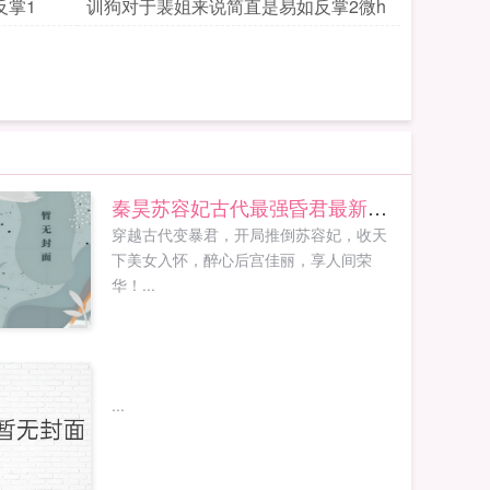
反掌1
训狗对于裴姐来说简直是易如反掌2微h
秦昊苏容妃古代最强昏君最新章节在线阅读
穿越古代变暴君，开局推倒苏容妃，收天
下美女入怀，醉心后宫佳丽，享人间荣
华！...
...