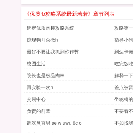
《优质rb攻略系统最新若若》章节列表
绑定优质肉棒攻略系统
攻略第
惊现狗耳朵微h
指导小狗
最好不要让我抓到你作弊
到达卡
校园生活
吃完饭
院长也是极品肉棒
解释一
再实验一次h
差点被雷
交易中心
坐轮椅
负责的前辈
不要看
调戏臭直男 se w uwu 8c o
不如找