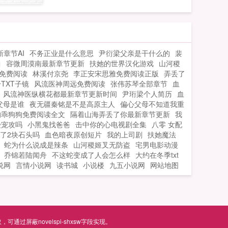
章节AI
不务正业是什么意思
尹衍梁父亲是干什么的
裴
曲
容微周漠南最新章节更新
扶她的世界汉化游戏
山河稷
免费阅读
林溪付京尧
李正安宋思雅免费阅读正版
弄丢了
TXT子镜
风流医神周远免费阅读
张伟苏琴全部章节
血
风流神医纵横花都最新章节更新时间
尹珩梁个人简历
血
父母是谁
夜无疆秦铭是不是高原主人
偏心父母不知道我重
的乖狗狗免费阅读全文
隔着山海弄丢了你最新章节更新
我
受宠攻吗
小黑鬼找爸爸
击中你的心电视剧全集
八零 女配
了2块石头吗
血色暗夜原创短片
我的上司剧
扶她魔法
蛇为什么说成是辣条
山河稷姬叉无防盗
宅男电影动漫
乔锦若陆闻舟
不这蛇变成了人会怎么样
大约在冬季txt
说网
言情小说网
读书城
小说楼
九五小说网
网站地图
屏蔽novelspi-shxsw字段实现。