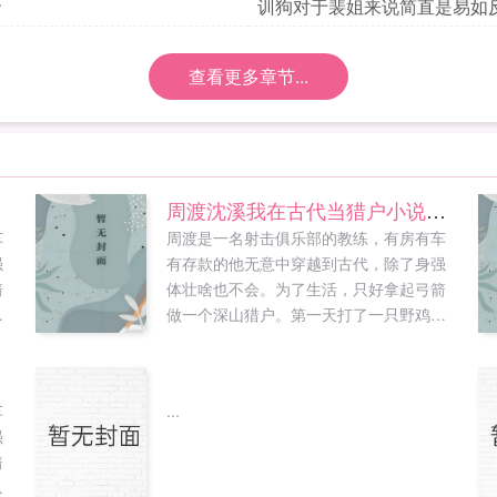
胎
训狗对于裴姐来说简直是易如
查看更多章节...
周渡沈溪我在古代当猎户小说免费在线阅读
车
周渡是一名射击俱乐部的教练，有房有车
强
有存款的他无意中穿越到古代，除了身强
箭
体壮啥也不会。为了生活，只好拿起弓箭
，
做一个深山猎户。第一天打了一只野鸡，
不
不会做（失望）第二天打了一只野兔，不
寥
会做（失望）第三天周渡看着山下的寥寥
炊烟，以及那飘来若有似无的香味，怒
车
...
惑
了！山下的你能不能不要再做饭了，诱惑
强
，
到我了！山下正在做饭的双儿打了个颤，
箭
他
谁在唠叨我？周渡见到沈溪的第一眼，他
，
亮
捧着一个碗，小口小口的在吃饭，人漂亮