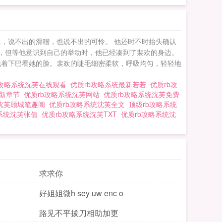
，说不出的滑稽，也说不出的可怜。 他还时不时抬头确认
恐，但等他意识到自己的举动时，他已经凑到了裴欢的身边。
托着下巴看她的脸。裴欢的睫毛细密柔软，呼吸均匀，轻轻地
b攻略系统沈芙在线观看
优质rb攻略系统最新若若
优质rb攻
最新章节
优质rb攻略系统沈芙网站
优质rb攻略系统沈芙免费
统沈芙顾城笔趣阁
优质rb攻略系统沈芙全文
顶级rb攻略系统
略系统沈芙张值
优质rb攻略系统沈芙TXT
优质rb攻略系统沈
求求你
好姐姐微h sey uw enc o
路见不平拔刀相助加更