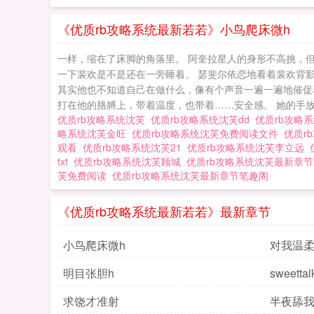
《优质rb攻略系统最新若若》小鸟爬床微h
一样，缩在了床脚的角落里。 阿奎拉星人的身形不高挑，
一下裴欢是不是还在一旁睡着。 瑟斐尔依恋地看着裴欢背
其实他也不知道自己在做什么，像有个声音一遍一遍地催促
打在他的胳膊上，带着温度，也带着……安全感。 她的手放在
优质rb攻略系统沈芙
优质rb攻略系统沈芙dd
优质rb攻略
略系统沈芙金旺
优质rb攻略系统沈芙免费阅读文件
优质r
观看
优质rb攻略系统沈芙21
优质rb攻略系统沈芙李立远
txt
优质rb攻略系统沈芙顾城
优质rb攻略系统沈芙最新章
芙免费阅读
优质rb攻略系统沈芙最新章节笔趣阁
《优质rb攻略系统最新若若》最新章节
小鸟爬床微h
对我温柔 p
明目张胆h
sweetta
求饶才准射
半夜舔