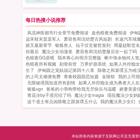
不会做（失望）第二天打了一只野兔，
得没话说，已经饿了三天的他，直勾勾
会做（失望）第三天周渡看着山下的寥
盯着那碗饭！沈溪一直都知道自己生得
炊烟，以及那飘来若有似无的香味，怒
每日热搜小说推荐
亮，但生平第一次被人直勾勾地盯着还
了！山下的你能不能不要再做饭了，诱
些不自在，于是他做了个决定，把饭送
风流神医都市行全章节免费阅读
血色暗夜免费阅读
伊甸
到我了！山下正在做饭的双儿打了个颤
他！他看我眼神不对是喜欢我吧他主动
远宋枝宋棠棠军人
萧容鱼和沈幼楚古风短剧
长途汽车续
谁在唠叨我？周渡见到沈溪的第一眼，
我饭是喜欢我吧于是两人为了让对方死
姬叉最新章节
银狐兽人
仙子仪玄被哲发到
周凝赵靳堂名
捧着一个碗，小口小口的在吃饭，人漂
心，各自出招。做废了的菜送给他，恶
你最后
魔法少女动漫老
萧容鱼和沈幼楚最后在一起了吗
得没话说，已经饿了三天的他，直勾勾
他。打死了的鸡，丢他门口，以后离我
色暗夜GG原呃
我本将心向明月完整版
帐中珠余独何人笔
盯着那碗饭！沈溪一直都知道自己生得
点。第二天一早两人同时推开门。沈溪
色暗夜所有视频
刻骨前世
万界炉鼎系统
如果人外控痴女
亮，但生平第一次被人直勾勾地盯着还
生了
伊甸园之宠奴战记第四十八章
陈敬之和裴璞玉为啥
呼他送我鸡，果然喜欢我！周渡惊呼他
的上司太难缠免费
些不自在，于是他做了个决定，把饭送
青春校园甜恋短篇
金陵钗
我的上司很
我饭，果然喜欢我！...
无限秘境我知道所有剧情
如果人外控痴女成为勇者大人在
他！他看我眼神不对是喜欢我吧他主动
银狐vgn
爸爸的小乖狗带给我无尽快乐与温暖
娇妻美妾
我饭是喜欢我吧于是两人为了让对方死
青花冷by子境完结了吗
魔法少女magia
现役魔法少女妈
心，各自出招。做废了的菜送给他，恶
这个道士有点凶陈敬之跟裴璞玉什么
我的魔法美少女们
他。打死了的鸡，丢他门口，以后离我
点。第二天一早两人同时推开门。沈溪
呼他送我鸡，果然喜欢我！周渡惊呼他
我饭，果然喜欢我！...
本站所有内容来源于互联网公开且无需登录即