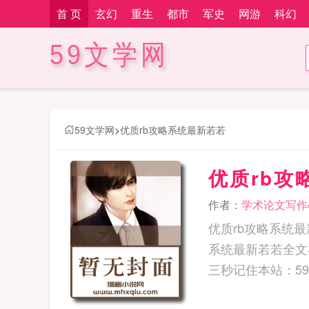
首 页
玄幻
重生
都市
军史
网游
科幻
59文学网
59文学网
>
优质rb攻略系统最新若若
优质rb攻
作者：
学术论文写作
优质rb攻略系统
系统最新若若全文