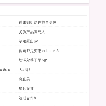
弟弟姐姐给你检查身体
劣质产品害死人
制服露出py
偷窥都是变态 seb ook 8
埃泽尔善于学习h
 8c o
大耶耶
臭直男
星际龙井
达成合作h