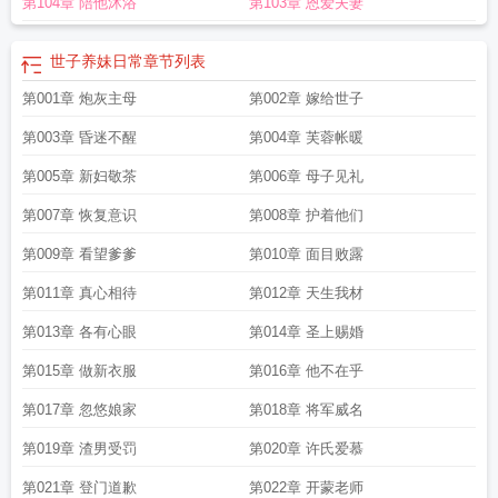
第104章 陪他沐浴
第103章 恩爱夫妻
世子养妹日常
章节列表
第001章 炮灰主母
第002章 嫁给世子
第003章 昏迷不醒
第004章 芙蓉帐暖
第005章 新妇敬茶
第006章 母子见礼
第007章 恢复意识
第008章 护着他们
第009章 看望爹爹
第010章 面目败露
第011章 真心相待
第012章 天生我材
第013章 各有心眼
第014章 圣上赐婚
第015章 做新衣服
第016章 他不在乎
第017章 忽悠娘家
第018章 将军威名
第019章 渣男受罚
第020章 许氏爱慕
第021章 登门道歉
第022章 开蒙老师