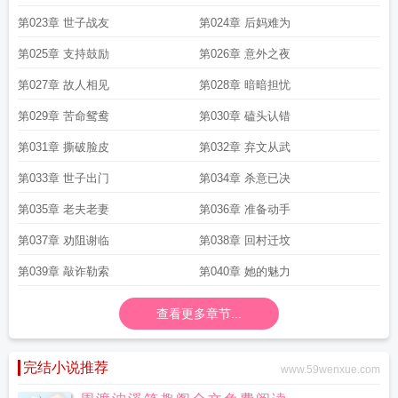
第023章 世子战友
第024章 后妈难为
第025章 支持鼓励
第026章 意外之夜
第027章 故人相见
第028章 暗暗担忧
第029章 苦命鸳鸯
第030章 磕头认错
第031章 撕破脸皮
第032章 弃文从武
第033章 世子出门
第034章 杀意已决
第035章 老夫老妻
第036章 准备动手
第037章 劝阻谢临
第038章 回村迁坟
第039章 敲诈勒索
第040章 她的魅力
查看更多章节...
完结小说推荐
www.59wenxue.com