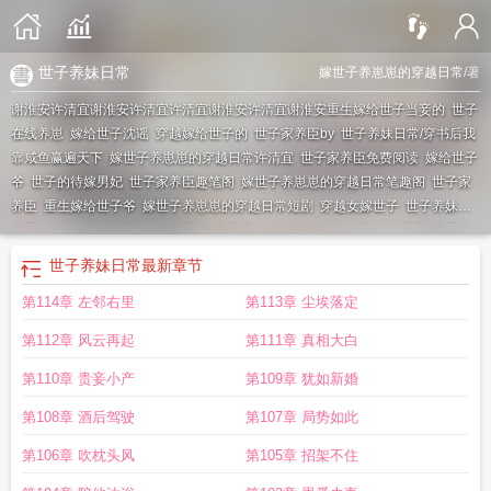
世子养妹日常
嫁世子养崽崽的穿越日常
/著
谢淮安许清宜谢淮安许清宜许清宜谢淮安许清宜谢淮安
重生嫁给世子当妾的
世子
在线养崽
嫁给世子沈谣
穿越嫁给世子的
世子家养臣by
世子养妹日常/穿书后我
靠咸鱼赢遍天下
嫁世子养崽崽的穿越日常许清宜
世子家养臣免费阅读
嫁给世子
爷
世子的待嫁男妃
世子家养臣趣笔阁
嫁世子养崽崽的穿越日常笔趣阁
世子家
养臣
重生嫁给世子爷
嫁世子养崽崽的穿越日常短剧
穿越女嫁世子
世子养妹日
常晋江
穿书嫁给世子
嫁给世子
嫁世子养崽崽的穿越日常短剧免费观看
世子养
妹日常
嫁世子养崽崽的穿越日常百度
嫁世子养崽崽的穿越日常完整
世子养妹日
世子养妹日常
最新章节
常全文免费
嫁给世子冲喜
世子养妹日常全文免费阅读
嫁世子
嫁错世子妃
嫁给
第114章 左邻右里
第113章 尘埃落定
世子终老一生重生的
嫁世子养崽崽的穿越日常 笔趣阁
嫁世子养崽崽的穿越日常
免费阅读
嫁世子养崽崽的穿越日常许清宜谢韫之
嫁世子养崽崽的穿越日常完整
第112章 风云再起
第111章 真相大白
版
世子家养成
嫁世子养崽崽的穿越日常全文免费阅读
嫁世子养崽崽的穿越日常
在线阅读
嫁给假世子
世子要出嫁
嫁世子养崽崽的穿越日常免费
嫁世子养崽崽
第110章 贵妾小产
第109章 犹如新婚
的穿越日常霁妘
世子养家臣
嫁世子养崽崽的穿越日常全文阅读
穿越世子妃要改
第108章 酒后驾驶
第107章 局势如此
嫁
第106章 吹枕头风
第105章 招架不住