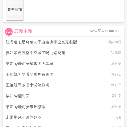
...
最新更新
www.59wenxue.com
江湖遍地是奇葩沈千凌秦少宇全文完整版
语笑阑珊
晏姑娘逼疯整个京城了吗by诸葛扇
诸葛扇
早知by鹿时安笔趣阁无弹窗
鹿时安
王俊凯周梦滢全集免费阅读
修补匠
王俊凯周梦滢小说笔趣阁
修补匠
早知by鹿时安
鹿时安
早知by鹿时安未删减版
鹿时安
宋柔荆风小说笔趣阁
佚名