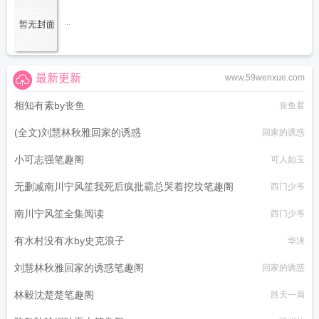
...
最新更新
www.59wenxue.com
相知有素by丧鱼
丧鱼君
(全文)刘慧林秋雅回家的诱惑
回家的诱惑
小可志强笔趣阁
可人如玉
无删减南川宁风笙我死后疯批霸总哭着挖坟笔趣阁
西门少爷
南川宁风笙全集阅读
西门少爷
有水村没有水by史克浪子
华泱
刘慧林秋雅回家的诱惑笔趣阁
回家的诱惑
林毅沈楚楚笔趣阁
胜天一局