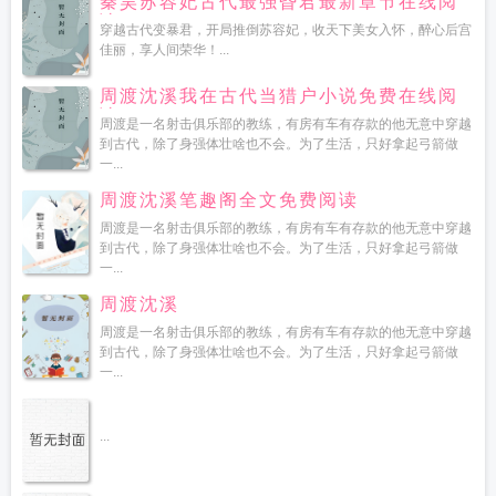
秦昊苏容妃古代最强昏君最新章节在线阅
读
穿越古代变暴君，开局推倒苏容妃，收天下美女入怀，醉心后宫
佳丽，享人间荣华！...
周渡沈溪我在古代当猎户小说免费在线阅
读
周渡是一名射击俱乐部的教练，有房有车有存款的他无意中穿越
到古代，除了身强体壮啥也不会。为了生活，只好拿起弓箭做
一...
周渡沈溪笔趣阁全文免费阅读
周渡是一名射击俱乐部的教练，有房有车有存款的他无意中穿越
到古代，除了身强体壮啥也不会。为了生活，只好拿起弓箭做
一...
周渡沈溪
周渡是一名射击俱乐部的教练，有房有车有存款的他无意中穿越
到古代，除了身强体壮啥也不会。为了生活，只好拿起弓箭做
一...
...