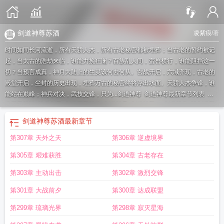
剑道神尊苏酒
凌紫痕
/著
时间如同长河流逝，所有天骄人杰，所有古老秘密都被埋葬；当古老的誓约被记
起，当太古的浩劫来临，谁能力挽狂澜？百族乱人间，蛮兽横行，谁能阻挡这一
切？当预言成真，神月大陆上的生灵该何去何从。玄战开启，六域齐现，古老的
殿堂开启，尘封的历史出现，埋葬万古的秘密终将浮出水面。天骄人杰争锋，谁
能站在巅峰；神兵对决，武技交锋，只为...
剑道神尊
剑道神尊最新章节列表
剑
道至尊神呤
神道剑尊
剑道至尊神吟
剑道神君
剑道神尊txt
剑道神皇
神剑道尊
杨尘
神剑道尊 凌紫痕
剑道神尊苏酒
神道剑帝
神剑尊主
剑道至尊神
神道剑尊
剑道神尊苏酒
最新章节
女主
神剑天尊
神道剑神
剑道至尊 神吟
神剑仙尊
神道剑皇
神剑至尊全文免费
第307章 天外之天
第306章 逆虚境界
阅读
神剑至尊
神道剑尊百度百科
神剑尊者
第305章 艰难获胜
第304章 古老存在
第303章 主动出击
第302章 激烈交锋
第301章 大战前夕
第300章 达成联盟
第299章 琉璃光界
第298章 寂灭星海