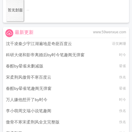
...
最新更新
www.59wenxue.com
沈千凌秦少宇江湖遍地是奇葩百度云
语笑阑珊
科研大佬和影帝离婚后by时今笔趣阁无弹窗
时今
春酲by晕雀未删减版
晕雀
宋柔荆风傲骨不寒百度云
佚名
春酲by晕雀笔趣阁无弹窗
晕雀
万人嫌他想开了by时今
时今
李小萌周文瑞小说笔趣阁
佚名
傲骨不寒宋柔荆风全文完整版
佚名