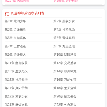
第297章 黑暗来袭
第296章 天外族群
剑道神尊苏酒
章节列表
第1章 此间少年
第2章 黑衣少女
第3章 晋级拓脉
第4章 神秘残鼎
第5章 玄噬真体
第6章 晋级真阳
第7章 上古遗迹
第8章 九星圣地
第9章 晋级蜕凡
第10章 阴阳湮天
第11章 盘点收获
第12章 交易盛会
第13章 血妖焰火
第14章 棘剑蜥龙
第15章 神秘祭坛
第16章 万劫仙莲
第17章 真阳雷劫
第18章 荒天蓝城
第19章 紫衣少女
第20章 拍卖盛会
第21章 麻烦来临
第22章 各自离去