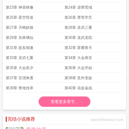
第23章 神圣映像
第24章 进莽荒域
第25章 星空悟道
第26章 莽荒学艺
第27章 天蝎妖狼
第28章 灵武三重
第29章 东林璃仙
第30章 龙武圣院
第31章 故友相逢
第32章 星耀青天
第33章 灵武七重
第34章 大会将至
第35章 大会前夕
第36章 大会开始
第37章 百强角逐
第38章 意外变故
第39章 禁地传承
第40章 浴血奋战
查看更多章节...
完结小说推荐
www.59wenxue.com