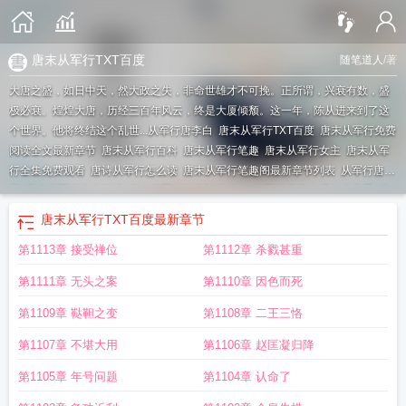
唐末从军行TXT百度
随笔道人
/著
大唐之盛，如日中天，然大政之失，非命世雄才不可挽。正所谓，兴衰有数，盛
极必衰。煌煌大唐，历经三百年风云，终是大厦倾颓。这一年，陈从进来到了这
个世界。他将终结这个乱世...
从军行唐李白
唐末从军行TXT百度
唐末从军行免费
阅读全文最新章节
唐末从军行百科
唐末从军行笔趣
唐末从军行女主
唐末从军
行全集免费观看
唐诗从军行怎么读
唐末从军行笔趣阁最新章节列表
从军行唐承
宇
唐末从军行全文阅读
唐末从军行作者随笔道人
从军行唐李白是什么意思
从
军行相关的唐朝边关征战情况
唐代从军古诗词
唐炯的从军行
唐末从军行txt
唐
唐末从军行TXT百度
最新章节
唐诗从军行
唐从军行王昌龄朗读视频
唐末从军行百度百科
唐末从军行笔趣
第1113章 接受禅位
第1112章 杀戮甚重
阁
唐末从军行讲了什么
从军行唐崔国辅
唐末从军行陆秀儿最新章节
唐末从军
行TXT
唐末从军行陆秀儿结局
陈从进唐末从军行
从军行唐戎昱阅读答案
唐末
第1111章 无头之案
第1110章 因色而死
从军行贴吧
从军行唐代李白
唐末从军行怎么样
唐末从军行笔趣阁最新章节更新
时间
唐末从军行免费阅读
从军行其二王昌龄
从军行是唐代的一种什么名
唐代
第1109章 鞑靼之变
第1108章 二王三恪
从军行
唐末从军行陈从进
唐末从军行TXT免费
唐末从军行txt百度
第1107章 不堪大用
第1106章 赵匡凝归降
第1105章 年号问题
第1104章 认命了