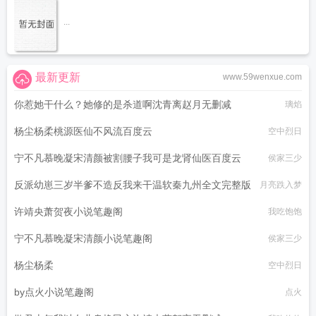
...
最新更新
www.59wenxue.com
你惹她干什么？她修的是杀道啊沈青离赵月无删减
璃焰
杨尘杨柔桃源医仙不风流百度云
空中烈日
宁不凡慕晚凝宋清颜被割腰子我可是龙肾仙医百度云
侯家三少
反派幼崽三岁半爹不造反我来干温软秦九州全文完整版
月亮跌入梦
许靖央萧贺夜小说笔趣阁
我吃饱饱
宁不凡慕晚凝宋清颜小说笔趣阁
侯家三少
杨尘杨柔
空中烈日
by点火小说笔趣阁
点火