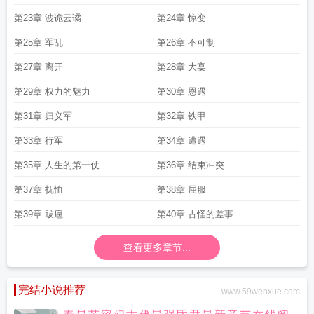
第23章 波诡云谲
第24章 惊变
第25章 军乱
第26章 不可制
第27章 离开
第28章 大宴
第29章 权力的魅力
第30章 恩遇
第31章 归义军
第32章 铁甲
第33章 行军
第34章 遭遇
第35章 人生的第一仗
第36章 结束冲突
第37章 抚恤
第38章 屈服
第39章 跋扈
第40章 古怪的差事
查看更多章节...
完结小说推荐
www.59wenxue.com