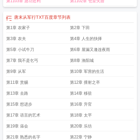
第1103章 急功近利
第1102章 仓皇失措
唐末从军行TXT百度
章节列表
第1章 农家子
第2章 下田
第3章 农夫
第4章 人生的抉择
第5章 小试牛刀
第6章 屋漏又逢连夜雨
第7章 我不是乞丐
第8章 渔阳城
第9章 从军
第10章 军营的生活
第11章 赏赐
第12章 擅射之卒
第13章 去路
第14章 移驻
第15章 想进步
第16章 升官
第17章 语言的艺术
第18章 太平
第19章 庙会
第20章 乐坊
第21章 熟悉的名字
第22章 宁静