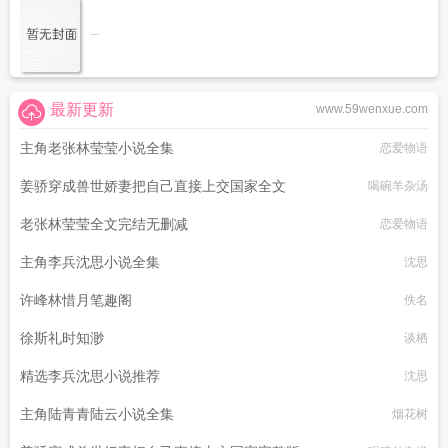
...
最新更新
www.59wenxue.com
主角老张林莹莹小说全集
恋爱物语
姜骄穿成兽世娇妻把自己直接上交国家全文
喝碗羊杂汤
老张林莹莹全文完结无删减
恋爱物语
主角李兵沈思小说全集
沈思
许峰林惜月笔趣阁
佚名
徐斯礼时知渺
谈栖
精选李兵沈思小说推荐
沈思
主角陆青青陆云小说全集
烟花树