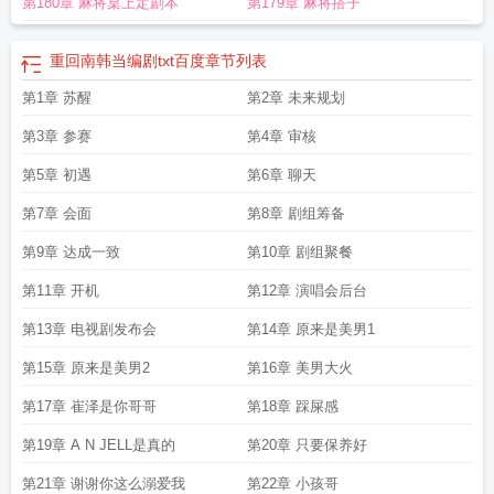
第180章 麻将桌上定剧本
第179章 麻将搭子
重回2008
重回南韩当编剧笔趣阁
重回南韩当编剧的
重回南韩当编剧txt
重回南
韩当编剧番外百度
韩剧重回20年叫什么
韩剧男主重回过去
重回南韩当编剧结局
是什么
重回南韩当编剧免费
重回南韩当编剧百度
重回南韩当编剧45
重回南韩
重回南韩当编剧txt百度
章节列表
当编剧番外
重回南韩当编剧22
第1章 苏醒
第2章 未来规划
第3章 参赛
第4章 审核
第5章 初遇
第6章 聊天
第7章 会面
第8章 剧组筹备
第9章 达成一致
第10章 剧组聚餐
第11章 开机
第12章 演唱会后台
第13章 电视剧发布会
第14章 原来是美男1
第15章 原来是美男2
第16章 美男大火
第17章 崔泽是你哥哥
第18章 踩屎感
第19章 A N JELL是真的
第20章 只要保养好
第21章 谢谢你这么溺爱我
第22章 小孩哥