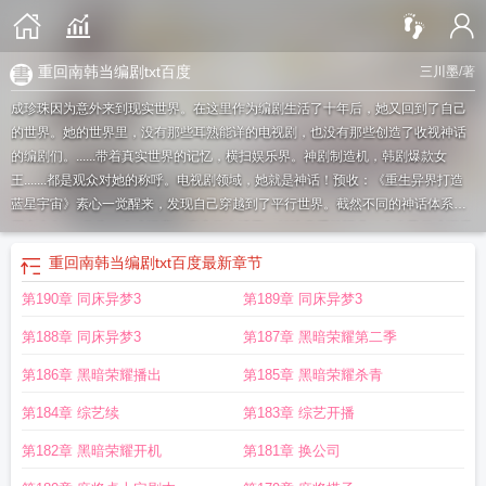
重回南韩当编剧txt百度
三川墨
/著
成珍珠因为意外来到现实世界。在这里作为编剧生活了十年后，她又回到了自己
的世界。她的世界里，没有那些耳熟能详的电视剧，也没有那些创造了收视神话
的编剧们。......带着真实世界的记忆，横扫娱乐界。神剧制造机，韩剧爆款女
王.......都是观众对她的称呼。电视剧领域，她就是神话！预收：《重生异界打造
蓝星宇宙》素心一觉醒来，发现自己穿越到了平行世界。截然不同的神话体系和
历史走向......作为一名小说家，素心热血沸腾。她决定重拾旧业，在自己的小说世
界里打造一个蓝星宇宙。※重要的事说三遍，文抄公，文抄公，文抄公；※设定是
重回南韩当编剧txt百度
最新章节
衍生世界，原著其他人物涉及少，没看过不影响看文；※纯爽文，受不了文抄公
第190章 同床异梦3
第189章 同床异梦3
情节请直接退出，和平看文。
重回南韩当编剧by三川墨
重回南韩当编剧txt盘
重
回南韩当编剧txt百度
重回南韩当编剧TXT
重回南韩当编剧免费观看
重回南韩当
第188章 同床异梦3
第187章 黑暗荣耀第二季
编剧三川墨笔趣阁
重回南韩当编剧无防盗免费阅读
重回南韩当编剧无防盗
重回
南韩当编剧格格党
重返韩国
重回南韩当编剧 作者三川墨
重回南韩当编剧魔
第186章 黑暗荣耀播出
第185章 黑暗荣耀杀青
蝎
韩版重回18岁演员表
重回南韩当编剧三川墨
重回南韩当编剧(三川墨)
重回
第184章 综艺续
第183章 综艺开播
南韩当编剧 笔趣阁
重回南韩当编剧作者三川墨
重回南韩当编剧分节阅读
重回
南韩当编剧 三川墨笔趣阁
重回南韩当编剧晋江
重回南韩当编剧全文免费阅
第182章 黑暗荣耀开机
第181章 换公司
读
重回南韩当编剧三川墨番外
重回南韩当编剧免费阅读
回到韩国当天王
韩剧