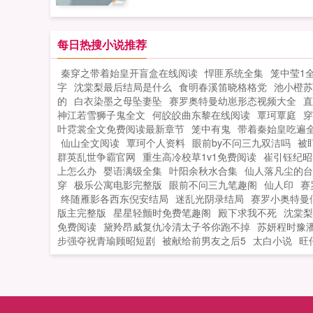
不会做（失望）第二天打了一只野兔，
得没话说，已经饿了三天的他，直勾勾
会做（失望）第三天周渡看着山下的寥
盯着那碗饭！沈溪一直都知道自己生得
炊烟，以及那飘来若有似无的香味，怒
每日热搜小说推荐
亮，但生平第一次被人直勾勾地盯着还
了！山下的你能不能不要再做饭了，诱
些不自在，于是他做了个决定，把饭送
秦穿之带着始皇开盲盒在线阅读
悍匪系统全集
笼中莹1
到我了！山下正在做饭的双儿打了个颤
他！他看我眼神不对是喜欢我吧他主动
字
沈棠梨最后结局是什么
食明春溪笛晓格格党
池小橙苏
谁在唠叨我？周渡见到沈溪的第一眼，
我饭是喜欢我吧于是两人为了让对方死
的
白衣染墨之母坠妻坠
赛罗奥特曼幼崽形态视频大全
直
捧着一个碗，小口小口的在吃饭，人漂
心，各自出招。做废了的菜送给他，恶
神江若雪狮子鬼全文
何皎皎曲东黎在线阅读
覃珂覃庭
穿
得没话说，已经饿了三天的他，直勾勾
他。打死了的鸡，丢他门口，以后离我
叶霓裳全文免费阅读最新章节
笼中有鬼
带着秦始皇吃遍
盯着那碗饭！沈溪一直都知道自己生得
点。第二天一早两人同时推开门。沈溪
仙山全文阅读
覃珂个人资料
眼前by不问三九双洁吗
被
亮，但生平第一次被人直勾勾地盯着还
群英乱世争霸官网
重生高冷校草1v1免费阅读
崔引钰纪昭
呼他送我鸡，果然喜欢我！周渡惊呼他
上怎么办
婴语满级全集
些不自在，于是他做了个决定，把饭送
叶阳余秋水合集
仙人落凡尘的台
我饭，果然喜欢我！...
穿
极乐公寓电影完整版
眼前不问三九笔趣阁
仙人印
赛
他！他看我眼神不对是喜欢我吧他主动
终随雁影各西东倪安结局
迷乱光阴录结局
赛罗小奥特曼
我饭是喜欢我吧于是两人为了让对方死
版主完整版
星星轻颤时免费笔趣阁
殿下求我不死
沈棠梨
心，各自出招。做废了的菜送给他，恶
免费阅读
黛羚昂威复仇冷清太子爷你跑不掉
苏妍程时豫
他。打死了的鸡，丢他门口，以后离我
步强夺祝青瑜顾昭短剧
被献给前男友之后5
太白小说
旺
点。第二天一早两人同时推开门。沈溪
呼他送我鸡，果然喜欢我！周渡惊呼他
我饭，果然喜欢我！...