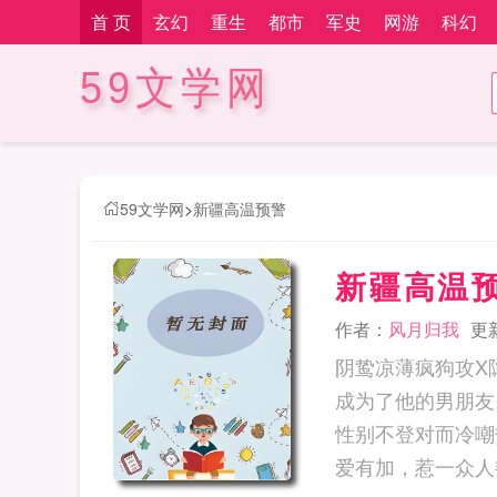
首 页
玄幻
重生
都市
军史
网游
科幻
59文学网
59文学网
>
新疆高温预警
新疆高温
作者：
风月归我
更新
阴鸷凉薄疯狗攻X
成为了他的男朋友
性别不登对而冷嘲
爱有加，惹一众人