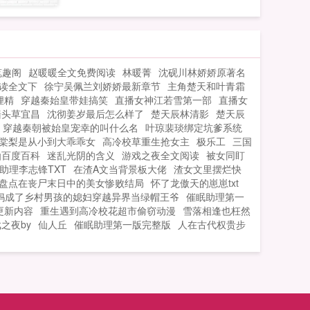
得没话说，已经饿了三天的他，直勾勾地
盯着那碗饭！沈溪一直都知道自己生得漂
亮，但生平第一次被人直勾勾地盯着还有
些不自在，于是他做了个决定，把饭送给
笔趣阁
赵暖暖全文免费阅读
林暖菁
沈砚川林娇娇原著名
他！他看我眼神不对是喜欢我吧他主动送
读全文下
徐宁吴佩兰刘娇娇最新章节
主角楚天和叶青霜
我饭是喜欢我吧于是两人为了让对方死
狸精
穿越秦始皇带娃搞笑
直播女神江若雪第一部
直播女
心，各自出招。做废了的菜送给他，恶心
墙头草宜昌
沈彻姜岁最后怎么样了
楚天辰林清影
楚天辰
他。打死了的鸡，丢他门口，以后离我远
穿越秦朝被始皇宠幸的叫什么名
叶琼裴琰绑定坑爹系统
点。第二天一早两人同时推开门。沈溪惊
棠梨是从小到大乖乖女
高冷校草重生抢女主
极乐工
三国
仙百度百科
迷乱光阴的含义
游戏之夜全文阅读
被女同盯
呼他送我鸡，果然喜欢我！周渡惊呼他送
助理李志锋TXT
在渣A文当背景板大佬
渣女文里摆烂快
我饭，果然喜欢我！...
盘点在丧尸末日中的美女惨败结局
怀了龙傲天的崽崽txt
妈成了乡村男孩的媳妇穿越异界当绿帽王爷
催眠助理第一
更新内容
重生遇到高冷校花超市偷窃动漫
雪落相逢也枉然
之夜by
仙人丘
催眠助理第一版完整版
人在古代权贵步