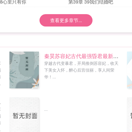
 38心里只有你
第39章 39我们结婚吧
查看更多章节...
秦昊苏容妃古代最强昏君最新章节在线阅读
车
穿越古代变暴君，开局推倒苏容妃，收天
强
下美女入怀，醉心后宫佳丽，享人间荣
箭
华！...
，
不
寥
线阅读
车
...
惑
强
，
箭
他
，
亮