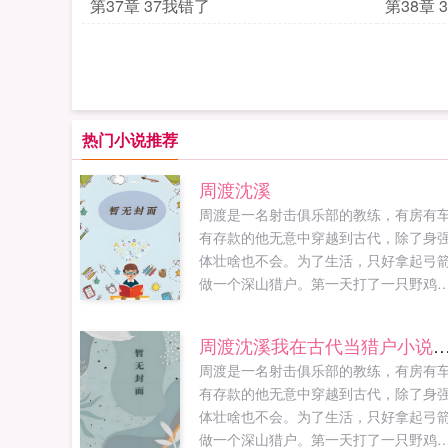
第37章 37我错了
第38章
热门小说推荐
周渡沈溪
周渡是一名射击俱乐部的教练，有房有
有存款的他无意中穿越到古代，除了身
体壮啥也不会。为了生活，只好拿起弓
做一个深山猎户。第一天打了一只野鸡
不会做（失望）第二天打了一只野兔，
会做（失望）第三天周渡看着山下的寥
周渡沈溪我在古代当猎户小说免费在
炊烟，以及那飘来若有似无的香味，怒
周渡是一名射击俱乐部的教练，有房有
了！山下的你能不能不要再做饭了，诱
有存款的他无意中穿越到古代，除了身
到我了！山下正在做饭的双儿打了个颤
体壮啥也不会。为了生活，只好拿起弓
谁在唠叨我？周渡见到沈溪的第一眼，
做一个深山猎户。第一天打了一只野鸡
捧着一个碗，小口小口的在吃饭，人漂