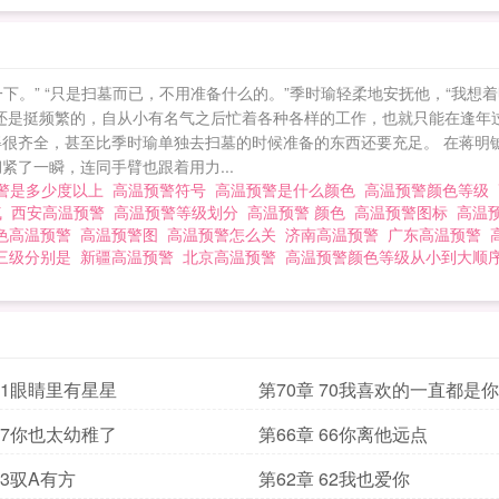
埋于地下。“爱意升温、沸腾，季时瑜义无反顾扑进这团
铖无法理解季时瑜的深情，也无法理解凭什么蒋锦乘死了这
瑜柔情的双眼望着自己，他都恨不得把这双和蒋锦乘有着
下。” “只是扫墓而已，不用准备什么的。”季时瑜轻柔地安抚他，“我
男朋友心里还有别的男人，哪怕是个死人。他冷漠地看着
墓还是挺频繁的，自从小有名气之后忙着各种各样的工作，也就只能在逢年
狎昵：“你喊的，究竟是阿铖还是……阿乘？”“花快枯萎
得很齐全，甚至比季时瑜单独去扫墓的时候准备的东西还要充足。 在蒋明
紧了一瞬，连同手臂也跟着用力...
*不长嘴不会说话，但他们超爱*双向箭头，身心只有彼此
警是多少度以上
高温预警符号
高温预警是什么颜色
高温预警颜色等级
有属性的读者阅读 高温预警
气
西安高温预警
高温预警等级划分
高温预警 颜色
高温预警图标
高温
色高温预警
高温预警图
高温预警怎么关
济南高温预警
广东高温预警
三级分别是
新疆高温预警
北京高温预警
高温预警颜色等级从小到大顺
 71眼睛里有星星
第70章 70我喜欢的一直都是你
 67你也太幼稚了
第66章 66你离他远点
63驭A有方
第62章 62我也爱你