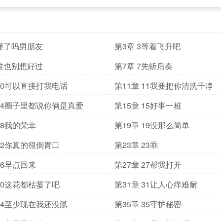
2懂了吗男朋友
第3章 3等着飞升吧
6谁也别想好过
第7章 7先斩后奏
 10可以直接打我电话
第11章 11我要把你清洗干净
 14圈子里都说你俩是真爱
第15章 15好事一桩
18我的荣幸
第19章 19没那么简单
 22你真的很倒胃口
第23章 23乖
26早点回来
第27章 27帮我打开
 30这花都枯萎了吧
第31章 31让人心痒难耐
 34至少现在我还没腻
第35章 35守护秘密