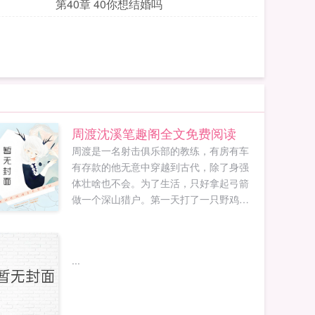
第40章 40你想结婚吗
周渡沈溪笔趣阁全文免费阅读
周渡是一名射击俱乐部的教练，有房有车
有存款的他无意中穿越到古代，除了身强
体壮啥也不会。为了生活，只好拿起弓箭
做一个深山猎户。第一天打了一只野鸡，
不会做（失望）第二天打了一只野兔，不
会做（失望）第三天周渡看着山下的寥寥
炊烟，以及那飘来若有似无的香味，怒
...
了！山下的你能不能不要再做饭了，诱惑
到我了！山下正在做饭的双儿打了个颤，
谁在唠叨我？周渡见到沈溪的第一眼，他
捧着一个碗，小口小口的在吃饭，人漂亮