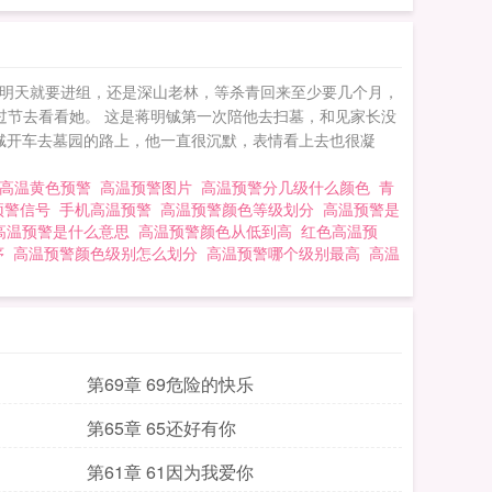
烈火，哪怕被烧尽也心
么多年还能让他念念不
七分像的眼睛剜掉。
想着明天就要进组，还是深山老林，等杀青回来至少要几个月，
季时瑜，逼他和自己
过节去看看她。 这是蒋明铖第一次陪他去扫墓，和见家长没
了，能不能再施舍我一
铖开车去墓园的路上，他一直很沉默，表情看上去也很凝
，微量训狗文学*不适合
高温黄色预警
高温预警图片
高温预警分几级什么颜色
青
预警信号
手机高温预警
高温预警颜色等级划分
高温预警是
高温预警是什么意思
高温预警颜色从低到高
红色高温预
序
高温预警颜色级别怎么划分
高温预警哪个级别最高
高温
第69章 69危险的快乐
第65章 65还好有你
第61章 61因为我爱你