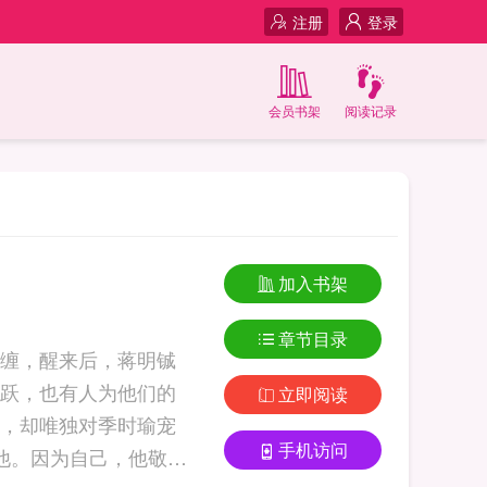
注册
登录
会员书架
阅读记录
加入书架
章节目录
纠缠，醒来后，蒋明铖
跃，也有人为他们的
立即阅读
，却唯独对季时瑜宠
手机访问
恨他。因为自己，他敬重