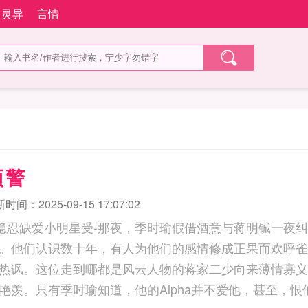
灵异
言情
预警
时间：2025-09-15 17:07:02
隐忍缺爱小明星受-那夜，季时瑜假借酒意与蒋明铖一夜
。他们认识数十年，有人为他们的感情修成正果而欢呼雀
热讽。这位走到哪都是风云人物的蒋家二少向来薄情寡义
艳羡。只有季时瑜知道，他的Alpha并不爱他，甚至，