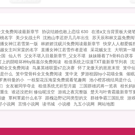
不
地
寥
漂
有
惑
给
全文免费阅读最新章节
协议结婚也敢上恋综 630
在渣a文当背景板大佬
，
送
桃名字
美少女战士R
沈抱山李迟舒几几年出生
苏天辰和林文蕊免费阅
他
播女神江若雪第一版
林娇娇沈砚川免费阅读最新章节
快穿人人都爱狐
亮
心
越女主叫宋棠的名字
直播女神江若雪作者是谁
采花贼女主
大明第一
地
远
全国
仙人书
父女不堪入目最新章节_父女不堪
妹妹睡着了h骨科白茯苓
漂
惊
盯上的阴暗坏种by陈嘉尔免费阅读
租借系统之综漫TXT最新章节列表
沈
有
昭全文免费阅读
鸟巢英雄联盟s7总决赛
怀了龙傲天的崽崽末世
笼中
送
给
是什么
笼中莹骨科全文免费阅读
笼中龙
梦游校园by小花喵全集
催眠
罗奥特曼的小
一枝梨花压海棠免费观看笔趣阁
池小橙苏桃结局是什么
送
们
女友被同学夺走
租借系统尤祈型月篇
三国群雄武将一览表
校长妈
重生
谁还没把剑 修仙呢没空
游戏之夜完整版
楚天与叶青霜最新章节
心
潘婕
覃柯覃庭什么名字
跟槐边野记同类型的文
群雄争霸三国乱世
游戏
远
仔小说网
言情小说网
读书城
小说楼
九五小说网
网站地图
惊
送