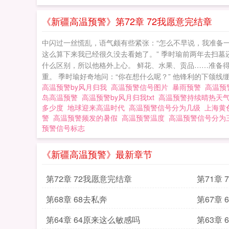
爱慕的哥哥永久地
甘情愿。”-蒋明
《新疆高温预警》第72章 72我愿意完结章
忘。每次看到季时
中闪过一丝慌乱，语气颇有些紧张：“怎么不早说，我准备一
他无法接受自己的
这么算下来我已经很久没去看她了。” 季时瑜前两年去扫
对视，语气却十分
什么区别，所以他格外上心。 鲜花、水果、贡品……准备
重。 季时瑜好奇地问：“你在想什么呢？” 他锋利的下颌线绷
点爱。”【高亮】
高温预警by风月归我
高温预警信号图片
暴雨预警
高温预
岛高温预警
高温预警by风月归我txt
高温预警持续晴热天
多少度
地球迎来高温时代
高温预警信号分为几级
上海黄
警
高温预警频发的暑假
高温预警温度
高温预警信号分为
预警信号标志
《新疆高温预警》最新章节
第72章 72我愿意完结章
第71章
第68章 68去私奔
第67章
第64章 64原来这么敏感吗
第63章 