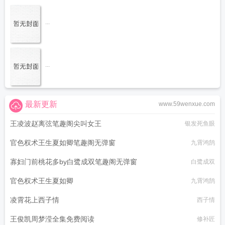
...
...
最新更新
www.59wenxue.com
王凌波赵离弦笔趣阁尖叫女王
银发死鱼眼
官色权术王生夏如卿笔趣阁无弹窗
九霄鸿鹄
寡妇门前桃花多by白鹭成双笔趣阁无弹窗
白鹭成双
官色权术王生夏如卿
九霄鸿鹄
凌霄花上西子情
西子情
王俊凯周梦滢全集免费阅读
修补匠