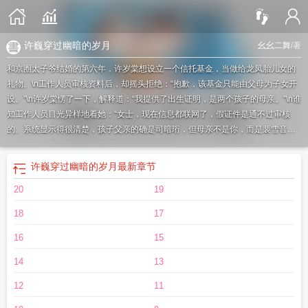
许巍穿过幽暗的岁月
幺幺二舞
/著
和京圈太子爷结婚的第六年，许岁棠想设立一个信托基金，当做给龙凤胎儿女的
礼物。\n工作人员审核资料后，却摇头拒绝：“抱歉，该基金只能由父母为子女开
设。”\n许岁棠愣了一下，解释道：“我提供了出生证明，是两个孩子的母亲。”\n谁
知工作人员目光异样地看她：“女士，现在信息都联网了，假证件是通不过审核
的。系统显示得很清楚，孩子父亲的确是司暗珩，但母亲不是你，而是裴雪音。”
\n“这两个孩子，跟你毫无关系。”\n许岁棠整个人都僵住了，大脑一片空白。\n裴
雪音，是她丈夫刻骨铭心的初恋。\n两人隔着司裴两家的血海世仇，早已断了联
许巍穿过幽暗的岁月
最新章节
系。\n可如今，她十月怀胎，拼死生下的儿女，竟成了丈夫和裴雪音的孩子......\n
20
19
这怎么可能？
穿过幽暗的世界是哪首歌
她穿过幽暗岁月大结局
我穿过幽暗的森
林
穿过幽暗的岁月歌词是什么意思
她穿过幽暗岁月许岁棠
歌词穿过幽暗的岁月
18
17
是什么歌曲
跨过幽暗的岁月
她穿过幽暗岁月免费阅读全文
她穿过幽暗岁月10章
免费阅读
她穿过幽暗岁月大结局是什么
穿过幽暗的岁月什么歌
穿过幽暗的风你
16
15
慢些走
她穿过幽暗岁月21章免费阅读
她穿过幽暗岁月后续大结局
许巍穿过幽暗
14
13
的岁月
她穿过幽暗岁月免费阅读
12
11