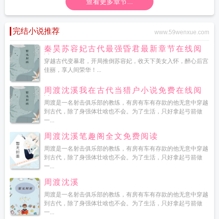
查看更多章节...
完结小说推荐
www.59wenxue.com
秦昊苏容妃古代最强昏君最新章节在线阅
读
穿越古代变暴君，开局推倒苏容妃，收天下美女入怀，醉心后宫
佳丽，享人间荣华！...
周渡沈溪我在古代当猎户小说免费在线阅
读
周渡是一名射击俱乐部的教练，有房有车有存款的他无意中穿越
到古代，除了身强体壮啥也不会。为了生活，只好拿起弓箭做
一...
周渡沈溪笔趣阁全文免费阅读
周渡是一名射击俱乐部的教练，有房有车有存款的他无意中穿越
到古代，除了身强体壮啥也不会。为了生活，只好拿起弓箭做
一...
周渡沈溪
周渡是一名射击俱乐部的教练，有房有车有存款的他无意中穿越
到古代，除了身强体壮啥也不会。为了生活，只好拿起弓箭做
一...