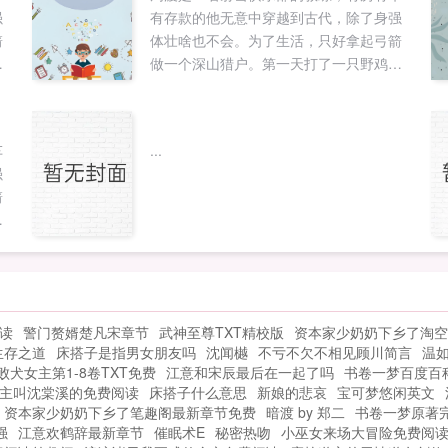
强
有存款的他无意中穿越到古代，除了身强
箭
体壮啥也不会。为了生活，只好拿起弓箭
，
做一个深山猎户。第一天打了一只野鸡，
不
不会做（失望）第二天打了一只野兔，不
寥
会做（失望）第三天周渡看着山下的寥寥
炊烟，以及那飘来若有似无的香味，怒
车
...
惑
了！山下的你能不能不要再做饭了，诱惑
强
，
到我了！山下正在做饭的双儿打了个颤，
箭
他
谁在唠叨我？周渡见到沈溪的第一眼，他
，
亮
捧着一个碗，小口小口的在吃饭，人漂亮
不
地
得没话说，已经饿了三天的他，直勾勾地
寥
漂
盯着那碗饭！沈溪一直都知道自己生得漂
有
亮，但生平第一次被人直勾勾地盯着还有
惑
给
些不自在，于是他做了个决定，把饭送给
读
警门赘婿楚凡宋章节
武神至尊TXT精校版
资本家少奶奶下乡了淘空
，
送
他！他看我眼神不对是喜欢我吧他主动送
生存之道
床搭子是指男女朋友吗
沈闻樾
不亏不欠不相见顾川简言
温
他
我饭是喜欢我吧于是两人为了让对方死
败犬女主第1-8卷TXT免费
江意和宋辰最后在一起了吗
书卷一梦百度百
亮
心
心，各自出招。做废了的菜送给他，恶心
主叫沈棠溪的免费阅读
床搭子什么意思
新娘的悲哀
宝可梦悠闲英文
地
远
他。打死了的鸡，丢他门口，以后离我远
资本家少奶奶下乡了笔趣阁最新章节免费
暗渡 by 郑二
书卷一梦原著
漂
惊
点。第二天一早两人同时推开门。沈溪惊
强
江意欢鹤辞最新章节
催眠术E
秘密热吻
小巫女来场大冒险免费阅