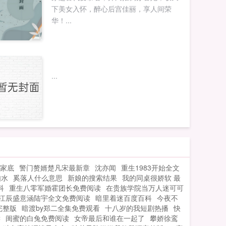
下美女入怀，醉心后宫佳丽，享人间荣
华！...
...
家底
警门赘婿楚凡宋最新章
沈亦闻
重生1983开始全文
如水
奚落人什么意思
新娘的搜索结果
我的同桌很娇软 最
科
重生八零军婚霍团长免费阅读
在贵族学院当万人迷可可
江辰盛意涵陆宇全文免费阅读
暗里着迷百度百科
今夜不
完整版
暗渡by郑二全集免费观看
十八岁的我短剧热播
快
读
闺蜜的白兔免费阅读
女帝最后和谁在一起了
攀娇徐鸾