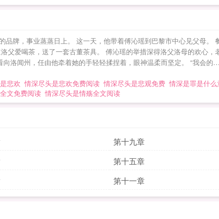
他重生了！重生在陆念慈为了那个男大学生第一次要抽他
慈都是顶级豪门出身。她是陆家最完美的继承人，冷静自
唯一一个敢明目张胆追求她的人。其他富家少爷只敢偷偷
的品牌，事业蒸蒸日上。 这一天，他带着傅沁瑶到巴黎市中心见父母。 
在她挑选联姻对象那天，直接送上千亿集团当聘礼。如他
洛父爱喝茶，送了一套古董茶具。 傅沁瑶的举措深得洛父洛母的欢心，老
敬如宾，连房都没同过。他安慰自己，她不会动情，只要
看向洛闻州，任由他牵着她的手轻轻揉捏着，眼神温柔而坚定。 “我会的
好。直到那个男大学生，宋观池的出现。 情深尽头是情殇
头是悲欢
情深尽头是悲欢免费阅读
情深尽头是悲观免费
情深是罪是什
欢全文免费阅读
情深尽头是情殇全文阅读
章
第十九章
章
第十五章
章
第十一章