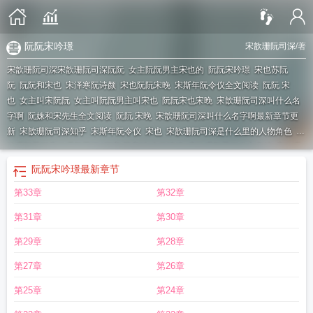
阮阮宋吟璟
宋歆珊阮司深
/著
宋歆珊阮司深宋歆珊阮司深
阮阮
女主阮阮男主宋也的
阮阮宋吟璟
宋也苏阮
阮
阮阮和宋也
宋泽寒阮诗颜
宋也阮阮宋晚
宋斯年阮令仪全文阅读
阮阮 宋
也
女主叫宋阮阮
女主叫阮阮男主叫宋也
阮阮宋也宋晚
宋歆珊阮司深叫什么名
字啊
阮姝和宋先生全文阅读
阮阮 宋晚
宋歆珊阮司深叫什么名字啊最新章节更
新
宋歆珊阮司深知乎
宋斯年阮令仪
宋也
宋歆珊阮司深是什么里的人物角色
宋
歆珊阮司深宋歆珊阮司深4万字 已完结 古代情缘
宋歆珊阮司深公主穿越
宋歆珊
阮司深10
宋歆珊阮司深大结局
女主宋阮阮
宋斯年阮令怡
宋歆珊阮司深叫什么
阮阮宋吟璟
最新章节
名字来着
宋也阮阮
阮阮宋也是什么
女主叫阮阮的
阮楹宋枥
宋阮是什么
阮阮
第33章
第32章
宋也
有宋阮的
宋霁阮姝全文免费阅读
女主叫宋阮的短篇
宋歆珊阮司深的
第31章
第30章
第29章
第28章
第27章
第26章
第25章
第24章