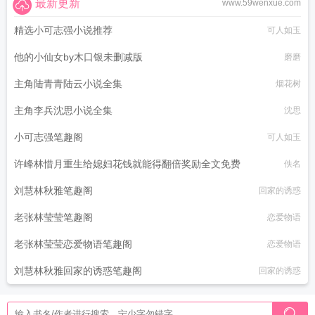
最新更新
www.59wenxue.com
精选小可志强小说推荐
可人如玉
他的小仙女by木口银未删减版
磨磨
主角陆青青陆云小说全集
烟花树
主角李兵沈思小说全集
沈思
小可志强笔趣阁
可人如玉
许峰林惜月重生给媳妇花钱就能得翻倍奖励全文免费
佚名
刘慧林秋雅笔趣阁
回家的诱惑
老张林莹莹笔趣阁
恋爱物语
老张林莹莹恋爱物语笔趣阁
恋爱物语
刘慧林秋雅回家的诱惑笔趣阁
回家的诱惑