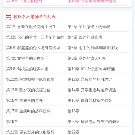
第15章 抽屉里的意外
第14章 开学重逢与走廊偶遇
攻略各种老师
章节列表
第1章 青春在栀子花香中诞生
第2章 午后微光下的偷觑
第3章 僚机的喧哗与三国杀的赌约
第4章 破碎的避难所
第5章 郝雯雯的介入与身份围城
第6章 雨下的对峙与职业红线
第7章 文字里的暗度陈仓
第8章 意外的成人社交
第9章 驾校里的现实冲击
第10章 ICU外的默许与暗涌
第11章 病愈归校与纸条传情
第12章 寒假前的补习约定
第13章 除夕夜的祝福短信
第14章 开学重逢与走廊偶遇
第15章 抽屉里的意外
第16章 体育器材室的独处
第17章 生病时的越界照料
第18章
第19章
第20章 醉酒电话与失控的倾诉
第21章 更衣室外的水痕遐想
第22章