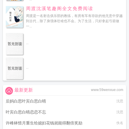
周渡沈溪笔趣阁全文免费阅读
周渡是一名射击俱乐部的教练，有房有车有存款的他无意中穿越
到古代，除了身强体壮啥也不会。为了生活，只好拿起弓箭做
一...
...
...
最新更新
www.59wenxue.com
后妈白思叶宾白思白晴
沈思
叶宾白思白晴恋恋不忘
沈思
许峰林惜月重生给媳妇花钱就能得翻倍奖励
佚名