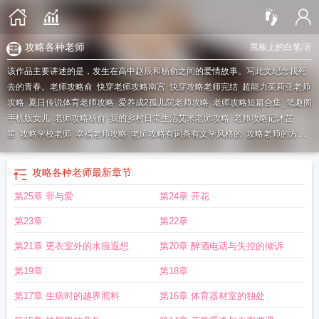
攻略各种老师
黑板上的白笔
/著
该作品主要讲述的是，发生在高中赵辰和杨俞之间的爱情故事。写此文纪念我死
去的青春。
老师攻略俞
快穿老师攻略南宫
快穿攻略老师完结
超能力茱莉亚老师
攻略
夏日传说体育老师攻略
爱养成2孤儿院老师攻略
老师攻略短篇合集_笔趣阁
手机版女儿
老师攻略杨俞
我的乡村日常生活艾米老师攻略
老师攻略记沐芷
笙
攻略学校老师
幸福老师攻略
老师攻略有词条有文学风格的
攻略老师的方
法
女神异闻录老师攻略
我的新生活泰勒老师攻略
老师dx攻略
能攻略老师的游
戏
冬日狂想曲体育老师攻略
困难时期体育老师攻略
腐化老师攻略
老师攻略全
攻略各种老师
最新章节
文免费阅读
老师攻略计划
特工17老师攻略
老师攻略计划的恋爱游戏风靡全
第25章 罪与爱
第24章 开花
校
夏日传说法语老师攻略
老师攻略手册
老师攻略合集
老师攻略合集笔趣阁最
新章节阅读记录
p5r老师攻略
老师攻略h
老师攻略学生nph
乡村老师攻略
游戏
第23章
第22章
乡村老师攻略
可以攻略老师的游戏有哪些
老师攻略合集免费阅读
千夏老师攻
略
他攻略老师只有一个月
老师完结游戏攻略
老师游戏攻略
攻略各种老师
老师
第21章 更衣室外的水痕遐想
第20章 醉酒电话与失控的倾诉
攻略系列最新章节更新
幸运老师攻略
学院情缘老师攻略
夏日传说音乐老师攻
第19章
第18章
略
可以攻略老师的gal
老师攻略1-40章免费阅读
困难时期老师攻略
老师攻略杨
俞赵辰
老师攻略计划的恋爱游戏风靡学校
老师完结攻略
老师攻略 赵辰
老师攻
第17章 生病时的越界照料
第16章 体育器材室的独处
略黑板上的白笔
老师攻略作者黑板上的白笔