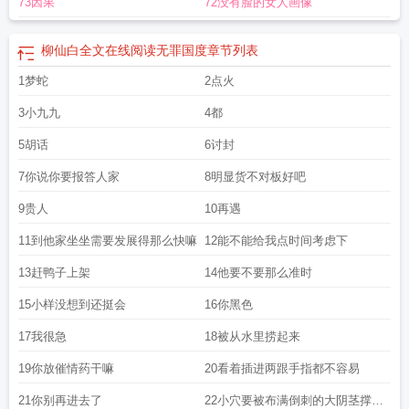
73因果
72没有脸的女人画像
费阅读
无罪国度柳仙白未删减
柳仙白by无罪国度txt
柳仙白无罪国度免费全
文
柳仙白by无罪国度笔趣阁无弹窗
柳仙白 无罪国度
柳仙白by无罪国度未删减
版全文免费阅读
柳仙白无罪国度最新章节更新时间
和柳仙白无罪国度差不多
柳仙白全文在线阅读无罪国度
章节列表
的
无罪国度柳仙白无弹窗笔趣阁
柳仙白by无罪国度笔趣阁电影
无罪国度免费阅
1梦蛇
2点火
读笔趣阁柳仙白
柳仙白无罪国度讲的什么
3小九九
4都
5胡话
6讨封
7你说你要报答人家
8明显货不对板好吧
9贵人
10再遇
11到他家坐坐需要发展得那么快嘛
12能不能给我点时间考虑下
13赶鸭子上架
14他要不要那么准时
15小样没想到还挺会
16你黑色
17我很急
18被从水里捞起来
19你放催情药干嘛
20看着插进两跟手指都不容易
21你别再进去了
22小穴要被布满倒刺的大阴茎撑坏