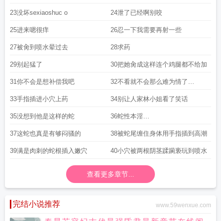
了
23没坏sexiaoshuc o
24泄了已经啊别咬
25进来嗯很痒
26忍一下我需要再射一些
27被肏到喷水晕过去
28求药
29别起猛了
30把她肏成这样连个鸡腿都不给加
31你不会是想补偿我吧
32不看就不会那么难为情了
12010924418119990120096244
33手指插进小穴上药
34别让人家林小姐看了笑话
35没想到他是这样的蛇
36蛇性本淫
pápáwu8119992244120106
37这蛇也真是有够闷骚的
38被蛇尾缠住身体用手指插到高潮
39满是肉刺的蛇根插入嫩穴
40小穴被两根阴茎蹂躏亵玩到喷水
查看更多章节...
完结小说推荐
www.59wenxue.com