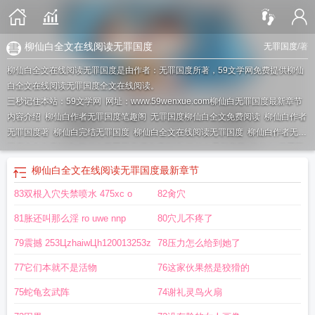
柳仙白全文在线阅读无罪国度
无罪国度
/著
柳仙白全文在线阅读无罪国度是由作者：无罪国度所著，59文学网免费提供柳仙
白全文在线阅读无罪国度全文在线阅读。
三秒记住本站：59文学网 网址：www.59wenxue.com
柳仙白无罪国度最新章节
内容介绍
柳仙白作者无罪国度笔趣阁
无罪国度柳仙白全文免费阅读
柳仙白作者
无罪国度著
柳仙白完结无罪国度
柳仙白全文在线阅读无罪国度
柳仙白作者无罪
国度全文免费阅读
柳仙白无罪国度 著免费阅读
柳仙白最新章节_柳仙白(无罪国
度)
柳仙白 人蛇(无罪国度)最新章节
柳仙白(人蛇 ) 作者无罪国度
无罪国度全文
柳仙白全文在线阅读无罪国度
最新章节
阅读柳仙白
柳仙白无罪国度内容
柳仙白by无罪国度笔趣阁无弹窗最新
柳仙白无
83双根入穴失禁喷水 475xc o
82肏穴
罪国度笔趣阁
无罪国度笔趣阁柳仙白
柳仙白无罪国度免费阅读笔趣阁
柳仙白无
罪国度免费阅读
柳仙白无罪国度txt笔趣阁
无罪国度的柳仙白结局
柳仙白无罪国
81胀还叫那么淫 ro uwe nnp
80穴儿不疼了
度最新章节更新情况
柳仙白(人蛇) 无罪国度
柳仙白无罪国度最新章节列表阅
读
柳仙白无罪国度txt
无罪国度柳仙白
无罪国度柳仙白免费阅读
无罪国度柳仙
79震撼 253ЦzhaiwЦh120013253z
78压力怎么给到她了
白TXT
柳仙白by无罪国度百度笔趣阁
无罪国度的柳仙白
无罪国度的所有柳仙
77它们本就不是活物
76这家伙果然是狡猾的
白
柳仙白无罪国度最新章节
柳仙白1v1无罪国度
柳仙白无罪国度怎么看
柳仙白
无罪国度无删减免费阅读
柳仙白by无罪国度
柳仙白by无罪国度全文未删减
柳仙
75蛇龟玄武阵
74谢礼灵鸟火扇
白txt无罪国度
无罪国度柳仙白百度
柳仙白by无罪国度结局
无罪国度的柳仙白免