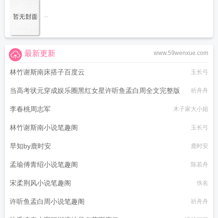
...
最新更新
www.59wenxue.com
林竹谢斯南床搭子百度云
玉长弓
当高考状元穿成娱乐圈黑红女星许听鱼孟白周全文完整版
祈舟舟
李春桃周志军
木子家大小姐
林竹谢斯南小说笔趣阁
玉长弓
早知by鹿时安
鹿时安
孟瑜傅青绍小说笔趣阁
陈若舟
宋柔荆风小说笔趣阁
佚名
许听鱼孟白周小说笔趣阁
祈舟舟