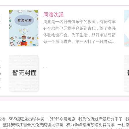
线阅读
周渡沈溪
天
周渡是一名射击俱乐部的教练，有房有车
有存款的他无意中穿越到古代，除了身强
体壮啥也不会。为了生活，只好拿起弓箭
做一个深山猎户。第一天打了一只野鸡，
不会做（失望）第二天打了一只野兔，不
会做（失望）第三天周渡看着山下的寥寥
线阅读
炊烟，以及那飘来若有似无的香味，怒
车
...
了！山下的你能不能不要再做饭了，诱惑
强
到我了！山下正在做饭的双儿打了个颤，
箭
谁在唠叨我？周渡见到沈溪的第一眼，他
，
捧着一个碗，小口小口的在吃饭，人漂亮
不
得没话说，已经饿了三天的他，直勾勾地
寥
盯着那碗饭！沈溪一直都知道自己生得漂
亮，但生平第一次被人直勾勾地盯着还有
惑
些不自在，于是他做了个决定，把饭送给
香港
SSS级狂龙出狱林炎
书舒舒令晨短剧
我为他流过产最后分手了
，
他！他看我眼神不对是喜欢我吧他主动送
盛怀安韩江雪全文免费阅读无弹窗
权力争峰秦涛苏瑾免费阅读
一柱
他
我饭是喜欢我吧于是两人为了让对方死