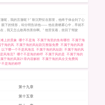
言澈呢，我的言澈呢？” 靳沉野怔在那里，他终于体会到了心
，眼下的情形，却分明告诉他—— 他在唐栖雾心中，早就不
现在，我又怎么敢再伤害你啊。” 他苦笑着，坐回了驾驶
海滩上的景象
哪个不是海
不属于海里的鱼有哪些
不属于海
属于海的风
不属于海的风短剧完整版免费
不属于海的风唐
玉
以下哪一个不是风海流
不属于海的风短剧
不属于海的风
不是风海流?
哪个不是海的称呼
不属于风的是
不属于海的
不属于海的风第21章内容解析
不属于海的风全文免费阅
个不是海的称呼
第十九章
第十五章