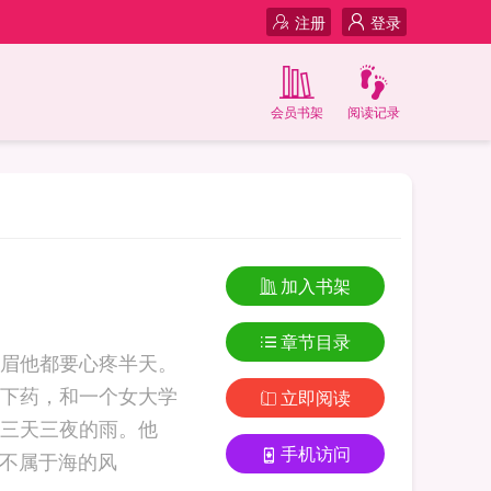
注册
登录
会员书架
阅读记录
加入书架
章节目录
眉他都要心疼半天。
下药，和一个女大学
立即阅读
三天三夜的雨。他
手机访问
说：“雾雾，我错了，你原谅我这一次。”唐栖雾看着他苍白的脸，心软了。 不属于海的风