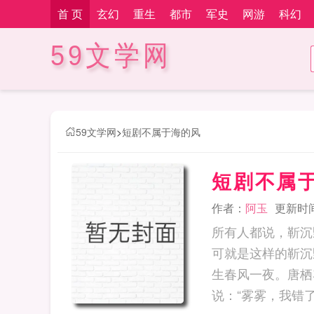
首 页
玄幻
重生
都市
军史
网游
科幻
59文学网
59文学网
>
短剧不属于海的风
短剧不属
作者：
阿玉
更新时间：
所有人都说，靳沉
可就是这样的靳沉
生春风一夜。唐栖