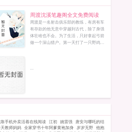
周渡沈溪笔趣阁全文免费阅读
周渡是一名射击俱乐部的教练，有房有车
有存款的他无意中穿越到古代，除了身强
体壮啥也不会。为了生活，只好拿起弓箭
做一个深山猎户。第一天打了一只野鸡，
不会做（失望）第二天打了一只野兔，不
会做（失望）第三天周渡看着山下的寥寥
炊烟，以及那飘来若有似无的香味，怒
...
了！山下的你能不能不要再做饭了，诱惑
到我了！山下正在做饭的双儿打了个颤，
谁在唠叨我？周渡见到沈溪的第一眼，他
捧着一个碗，小口小口的在吃饭，人漂亮
得没话说，已经饿了三天的他，直勾勾地
盯着那碗饭！沈溪一直都知道自己生得漂
亮，但生平第一次被人直勾勾地盯着还有
些不自在，于是他做了个决定，把饭送给
我靠手机外卖活着在线阅读
江初
姚雷强
唐安与哪吒的结
他！他看我眼神不对是喜欢我吧他主动送
秦天教师妈妈
全家穿书十年阿爹黄袍加身
岁岁无野
他抱
我饭是喜欢我吧于是两人为了让对方死