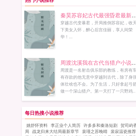
秦昊苏容妃古代最强昏君最新章节在
穿越古代变暴君，开局推倒苏容妃，收
下美女入怀，醉心后宫佳丽，享人间荣
华！...
周渡沈溪我在古代当猎户小说免费在
周渡是一名射击俱乐部的教练，有房有
有存款的他无意中穿越到古代，除了身
体壮啥也不会。为了生活，只好拿起弓
做一个深山猎户。第一天打了一只野鸡
不会做（失望）第二天打了一只野兔，
会做（失望）第三天周渡看着山下的寥
炊烟，以及那飘来若有似无的香味，怒
每日热搜小说推荐
了！山下的你能不能不要再做饭了，诱
姚舒怀资料
李正业个人简历
许多多和秦洛短剧
贺司屿
到我了！山下正在做饭的双儿打了个颤
局
战龙归来大结局最新章节
裴瑾之苏晚晴
裴寂温瓷推荐
谁在唠叨我？周渡见到沈溪的第一眼，