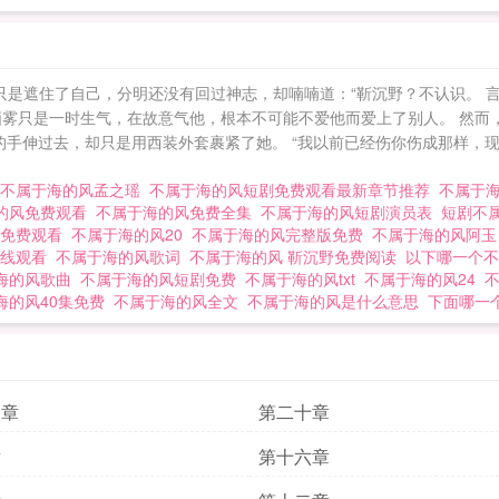
她只是遮住了自己，分明还没有回过神志，却喃喃道：“靳沉野？不认识。 
栖雾只是一时生气，在故意气他，根本不可能不爱他而爱上了别人。 然而
野的手伸过去，却只是用西装外套裹紧了她。 “我以前已经伤你伤成那样，
不属于海的风孟之瑶
不属于海的风短剧免费观看最新章节推荐
不属于
的风免费观看
不属于海的风免费全集
不属于海的风短剧演员表
短剧不
版免费观看
不属于海的风20
不属于海的风完整版免费
不属于海的风阿
在线观看
不属于海的风歌词
不属于海的风 靳沉野免费阅读
以下哪一个
海的风歌曲
不属于海的风短剧免费
不属于海的风txt
不属于海的风24
海的风40集免费
不属于海的风全文
不属于海的风是什么意思
下面哪一
一章
第二十章
章
第十六章