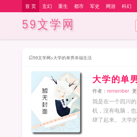
首 页
玄幻
重生
都市
军史
网游
科幻
59文学网
59文学网
>
大学的单男幸福生活
大学的单
作者：
remember
更
我是在一个四川的
机，没有电脑，也
肆了起来