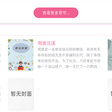
查看更多章节...
线阅读
周渡沈溪
车
周渡是一名射击俱乐部的教练，有房有车
强
有存款的他无意中穿越到古代，除了身强
箭
体壮啥也不会。为了生活，只好拿起弓箭
，
做一个深山猎户。第一天打了一只野鸡，
不
不会做（失望）第二天打了一只野兔，不
寥
会做（失望）第三天周渡看着山下的寥寥
炊烟，以及那飘来若有似无的香味，怒
车
...
惑
了！山下的你能不能不要再做饭了，诱惑
强
，
到我了！山下正在做饭的双儿打了个颤，
箭
他
谁在唠叨我？周渡见到沈溪的第一眼，他
，
亮
捧着一个碗，小口小口的在吃饭，人漂亮
不