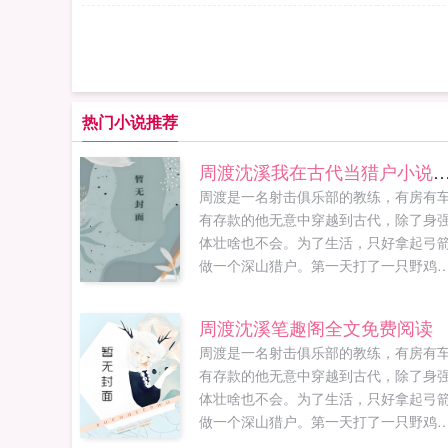
热门小说推荐
周渡沈溪我在古代当猎户小说免费在
周渡是一名射击俱乐部的教练，有房有
有存款的他无意中穿越到古代，除了身
体壮啥也不会。为了生活，只好拿起弓
做一个深山猎户。第一天打了一只野鸡
不会做（失望）第二天打了一只野兔，
会做（失望）第三天周渡看着山下的寥
周渡沈溪笔趣阁全文免费阅读
炊烟，以及那飘来若有似无的香味，怒
周渡是一名射击俱乐部的教练，有房有
了！山下的你能不能不要再做饭了，诱
有存款的他无意中穿越到古代，除了身
到我了！山下正在做饭的双儿打了个颤
体壮啥也不会。为了生活，只好拿起弓
谁在唠叨我？周渡见到沈溪的第一眼，
做一个深山猎户。第一天打了一只野鸡
捧着一个碗，小口小口的在吃饭，人漂
不会做（失望）第二天打了一只野兔，