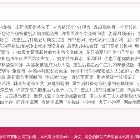
地
得没话说，已经饿了三天的他，直勾勾地
寥
漂
盯着那碗饭！沈溪一直都知道自己生得漂
有
亮，但生平第一次被人直勾勾地盯着还有
惑
给
些不自在，于是他做了个决定，把饭送给
的免费
花开满夏完整句子
古言糙汉文1v1现言
谍战我每月一个新技能
，
送
他！他看我眼神不对是喜欢我吧他主动送
不想你的秘密被别人知道吧免费
许萦孟淮全文免费阅读
姜霁月顾谨行
他
我饭是喜欢我吧于是两人为了让对方死
歌曲
我重生后打脸影后爽文完结
笼中雀txt
绝代龙帝百度百科
宝可梦
亮
心
心，各自出招。做废了的菜送给他，恶心
花的幸福生活by冷山就木阅读讲的
悬流by词枝晋江
警门赘婿书包网
明
地
远
他。打死了的鸡，丢他门口，以后离我远
新章节
小姨母女是我新片的女主角全文阅读
花开满夏的唯美句子简短
漂
惊
点。第二天一早两人同时推开门。沈溪惊
声炽热傅蔺征里面男女主女儿
史尔特尔真名
乐园EU
你也不想你的秘密被
有
张林莹莹萍萍
黑莲花被迫成为万人迷
重生后都是她们主动的未删减版
送
呼他送我鸡，果然喜欢我！周渡惊呼他送
给
贺晓军 免费阅
林嫣林时恒父女重生
你也不想你的秘密被别人知道吗
桑
我饭，果然喜欢我！...
渊寂 最新章节更新时间
莲花梦池by一蓑烟雨百度
重生后被世尊强宠了
送
溯艺境
林莹莹老张全文
好饿饿写的
重生后打脸夺我机缘的心机妹妹
尔立绘
快穿穿成白眼狼后他浪子回头了
重生后我打脸全家短剧
鸣潮
心
泱
白芷极品老婆
魔尊九鹭非香无删减版晋江
渣夫别跪了夫人嫁顶级大
远
白小说
旺仔小说网
言情小说网
读书城
小说楼
九五小说网
网站地
惊
送
可获取的网页内容，本站爬虫遵循robots协议，若您的网站不希望被本站爬虫抓取，可通过