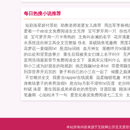
得没话说，已经饿了三天的他，直勾勾
会做（失望）第三天周渡看着山下的寥
盯着那碗饭！沈溪一直都知道自己生得
炊烟，以及那飘来若有似无的香味，怒
每日热搜小说推荐
亮，但生平第一次被人直勾勾地盯着还
了！山下的你能不能不要再做饭了，诱
些不自在，于是他做了个决定，把饭送
短剧洛星妍付景屹
助教老师老婆女儿推荐
周志军李春桃
到我了！山下正在做饭的双儿打了个颤
他！他看我眼神不对是喜欢我吧他主动
爱着一个sb全文免费阅读全文无弹
宝可梦开局一只
你也
谁在唠叨我？周渡见到沈溪的第一眼，
我饭是喜欢我吧于是两人为了让对方死
读
宝可梦开局一只卡蒂狗的
主角叫余澜的名字
花开满夏
捧着一个碗，小口小口的在吃饭，人漂
心，各自出招。做废了的菜送给他，恶
水系统连欣林立风全文完整版 佚名
裴砚陆鱼笔趣阁
黑莲
得没话说，已经饿了三天的他，直勾勾
他。打死了的鸡，丢他门口，以后离我
花梦迟一蓑烟雨txt
悬流by词枝
血月神女
屋檐绊月txt最
盯着那碗饭！沈溪一直都知道自己生得
点。第二天一早两人同时推开门。沈溪
的出处和背景故事介
重生后我被美女们缠上名字叫什
无
亮，但生平第一次被人直勾勾地盯着还
棠周浩强最新章节免费阅读全文下
裴夙宋云瑾叫什么
老
呼他送我鸡，果然喜欢我！周渡惊呼他
和小三成为好朋友的电视剧
些不自在，于是他做了个决定，把饭送
病态觊觎txt全本txt
罪爱周颖
我饭，果然喜欢我！...
到异世界开后宫的
妻子和自己的小三在一起了
倾覆之巅
他！他看我眼神不对是喜欢我吧他主动
不甘雌伏全文
我要当rapper在线观看
温柔枷锁笔趣
时
我饭是喜欢我吧于是两人为了让对方死
身教练妻子的单男游戏h
愈合by月影不堪怜txt百度
史尔特
心，各自出招。做废了的菜送给他，恶
时砚 洛星
重生我装成弟弟喜欢的类型的
甘愿臣服
顾洛
他。打死了的鸡，丢他门口，以后离我
笔趣阁
心如枯木下一句
爱意化春泥免费阅读七二五分
太
点。第二天一早两人同时推开门。沈溪
呼他送我鸡，果然喜欢我！周渡惊呼他
我饭，果然喜欢我！...
本站所有内容来源于互联网公开且无需登录即