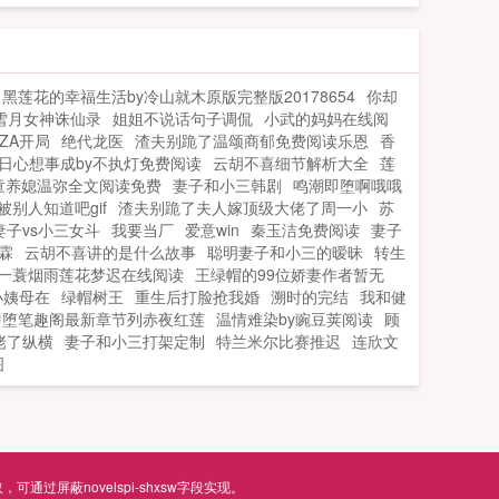
黑莲花的幸福生活by冷山就木原版完整版20178654
你却
雪月女神诛仙录
姐姐不说话句子调侃
小武的妈妈在线阅
ZA开局
绝代龙医
渣夫别跪了温颂商郁免费阅读乐恩
香
日心想事成by不执灯免费阅读
云胡不喜细节解析大全
莲
童养媳温弥全文阅读免费
妻子和小三韩剧
鸣潮即堕啊哦哦
别人知道吧gif
渣夫别跪了夫人嫁顶级大佬了周一小
苏
妻子vs小三女斗
我要当厂
爱意win
秦玉洁免费阅读
妻子
霖
云胡不喜讲的是什么故事
聪明妻子和小三的暧昧
转生
一蓑烟雨莲花梦迟在线阅读
王绿帽的99位娇妻作者暂无
小姨母在
绿帽树王
重生后打脸抢我婚
溯时的完结
我和健
即堕笔趣阁最新章节列赤夜红莲
温情难染by豌豆荚阅读
顾
佬了纵横
妻子和小三打架定制
特兰米尔比赛推迟
连欣文
图
屏蔽novelspi-shxsw字段实现。