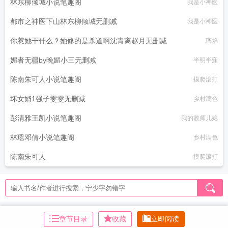
林东柳倾城小说笔趣阁
我是小神医
都市之神医下山林东柳倾城无删减
我是小神医
你惹她干什么？她修的是杀道啊沈青离赵月无删减
璃焰
媚者无疆by晚媚小三无删减
半明半寐
陈南朱可人小说笔趣阁
摸爬滚打
坏女婿1强子雯雯无删减
乡村满色
彭清雅王凯小说笔趣阁
我的教师儿媳
林瑶邓倩小说笔趣阁
乡村满色
陈南朱可人
摸爬滚打
章节目录
收藏
立即阅读