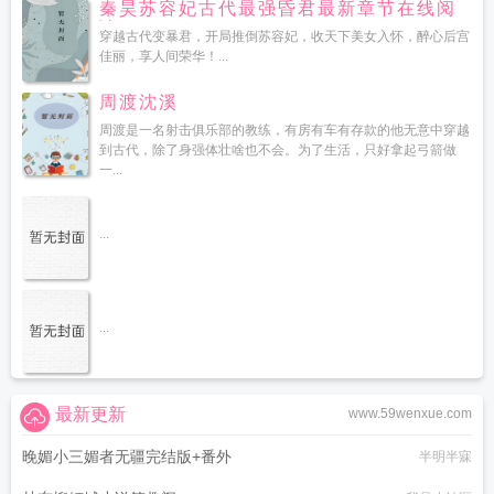
秦昊苏容妃古代最强昏君最新章节在线阅
读
穿越古代变暴君，开局推倒苏容妃，收天下美女入怀，醉心后宫
佳丽，享人间荣华！...
周渡沈溪
周渡是一名射击俱乐部的教练，有房有车有存款的他无意中穿越
到古代，除了身强体壮啥也不会。为了生活，只好拿起弓箭做
一...
...
...
最新更新
www.59wenxue.com
晚媚小三媚者无疆完结版+番外
半明半寐