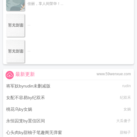
佳丽，享人间荣华！...
...
...
最新更新
www.59wenxue.com
将军奴byrudin未删减版
rudin
女配不容易by纪双禾
纪双禾
桃花乌by女娲
女娲
永恒囚笼by置信区间
大瓜傻子
心头肉by甜柚子笔趣阁无弹窗
甜柚子