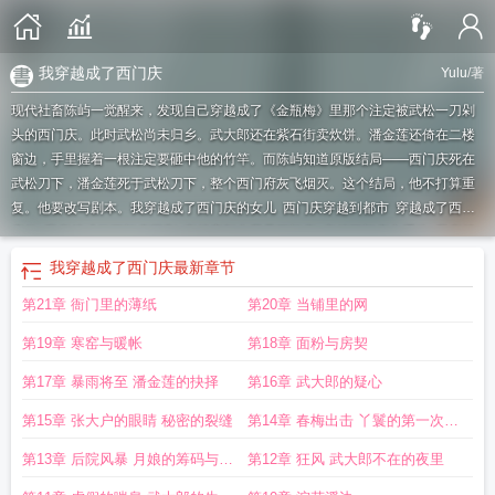
我穿越成了西门庆
Yulu
/著
现代社畜陈屿一觉醒来，发现自己穿越成了《金瓶梅》里那个注定被武松一刀剁
头的西门庆。此时武松尚未归乡。武大郎还在紫石街卖炊饼。潘金莲还倚在二楼
窗边，手里握着一根注定要砸中他的竹竿。而陈屿知道原版结局——西门庆死在
武松刀下，潘金莲死于武松刀下，整个西门府灰飞烟灭。这个结局，他不打算重
复。他要改写剧本。
我穿越成了西门庆的女儿
西门庆穿越到都市
穿越成了西门
庆的
我穿越成了西门庆网剧
穿越宋朝之我是西门庆
穿越西门庆之系统
我穿越
成了西门庆的儿子
穿越成西门庆的猎艳人生
穿越成西门庆的
穿越西门庆历史有
我穿越成了西门庆
最新章节
哪些
穿越成西门庆电影叫什么
穿成西门庆 开局躲过必死
穿越成了西门庆短
第21章 衙门里的薄纸
第20章 当铺里的网
剧
穿越成为西门吹雪
主角穿越成西门庆的
第19章 寒窑与暖帐
第18章 面粉与房契
第17章 暴雨将至 潘金莲的抉择
第16章 武大郎的疑心
第15章 张大户的眼睛 秘密的裂缝
第14章 春梅出击 丫鬟的第一次主
动
第13章 后院风暴 月娘的筹码与瓶
第12章 狂风 武大郎不在的夜里
儿的嫉妒