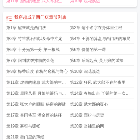
第11章 虚假的喘息 武大郎的生日
第10章 浣花溪边
宴
我穿越成了西门庆
章节列表
第1章 醒来就是西门庆
第2章 这个名字在身体里生根
第3章 竹竿紫石街以及命中注定的
第4章 王婆的算盘与西门庆的布局
那一眼
第5章 十分光第一分 第一根线
第6章 偷情的第一课
第7章 回到炊饼摊前的金莲
第8章 后院起火 吴月娘的试探
第9章 梅香暗度 春梅的窥视与野心
第10章 浣花溪边
第11章 虚假的喘息 武大郎的生日
第12章 狂风 武大郎不在的夜里
宴
第13章 后院风暴 月娘的筹码与瓶
第14章 春梅出击 丫鬟的第一次主
儿的嫉妒
动
第15章 张大户的眼睛 秘密的裂缝
第16章 武大郎的疑心
第17章 暴雨将至 潘金莲的抉择
第18章 面粉与房契
第19章 寒窑与暖帐
第20章 当铺里的网
第21章 衙门里的薄纸