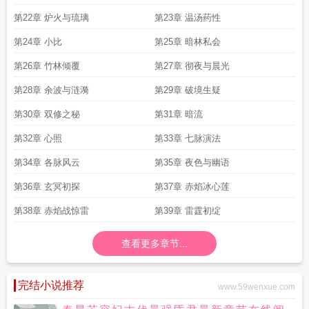
第22章 炉火与琉璃
第23章 温汤药性
第24章 小比
第25章 暗林私会
第26章 竹林倾覆
第27章 彻夜与晨光
第28章 余波与涟漪
第29章 破境生疑
第30章 双修之秘
第31章 暗流
第32章 心照
第33章 七脉演法
第34章 各脉风云
第35章 夜色与幽语
第36章 玄冥初探
第37章 赤焰冰心莲
第38章 赤焰战惊雷
第39章 雷霆初绽
查看更多章节...
完结小说推荐
www.59wenxue.com