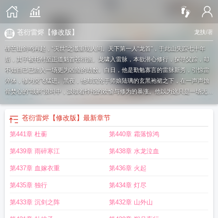
苍衍雷烬【修改版】
龙扶
/著
锋芒山剑鸣再起，“灭世”之谶重现人间。天下第一人“龙首”，于此山失踪七十年
后，其子被托付至正道魁首苍衍派。龙啸入雷脉，本欲潜心修行，探寻父踪，却
不知自己已踏入一场更为凶险的劫数。白日，他是勤勉寡言的雷脉新秀，引惊雷
淬体，修为突飞猛进。黑夜，他却沉沦于师娘陆璃的玄黑袍裙之下，在一声声蚀
骨焚心的“哦齁”浪叫中，汲取着悖伦的欢愉与修为的暴涨。他以为这只是一场无法
言说的禁忌。当黑龙教的阴影再次笼罩，当“灭世”的真相残酷揭开，龙啸方才惊觉
——他所经历的情劫、师劫、苍生劫，早在他踏入修道界时，便已环环相扣。而
苍衍雷烬【修改版】
最新章节
这苍衍之劫，始于锋芒，终于……他道心抉择的刹那。
第441章 杜蘅
第440章 霜落惊鸿
第439章 雨碎寒江
第438章 水龙泣血
第437章 血嫁衣重
第436章 火起
第435章 独行
第434章 灯尽
第433章 沉剑之阵
第432章 山外山