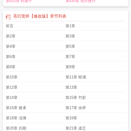
第431章 杜娘子
第430章 朔月夜行
苍衍雷烬【修改版】
章节列表
前言
第1章
第2章
第3章
第4章
第5章
第6章
第7章
第8章
第9章
第10章
第11章 暗涌
第12章
第13章
第14章
第15章 竹影
第16章 败者
第17章 余烬
第18章 涟漪
第19章
第20章 归期
第21章 虚乏