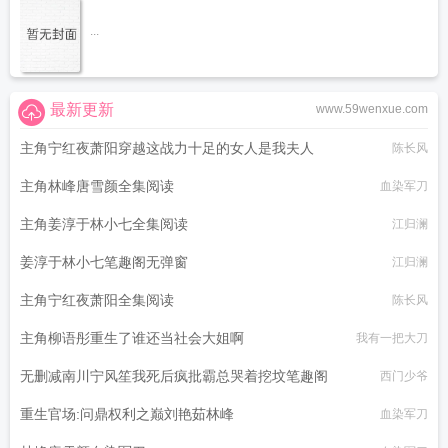
...
最新更新
www.59wenxue.com
主角宁红夜萧阳穿越这战力十足的女人是我夫人
陈长风
主角林峰唐雪颜全集阅读
血染军刀
主角姜淳于林小七全集阅读
江归澜
姜淳于林小七笔趣阁无弹窗
江归澜
主角宁红夜萧阳全集阅读
陈长风
主角柳语彤重生了谁还当社会大姐啊
我有一把大刀
无删减南川宁风笙我死后疯批霸总哭着挖坟笔趣阁
西门少爷
重生官场:问鼎权利之巅刘艳茹林峰
血染军刀