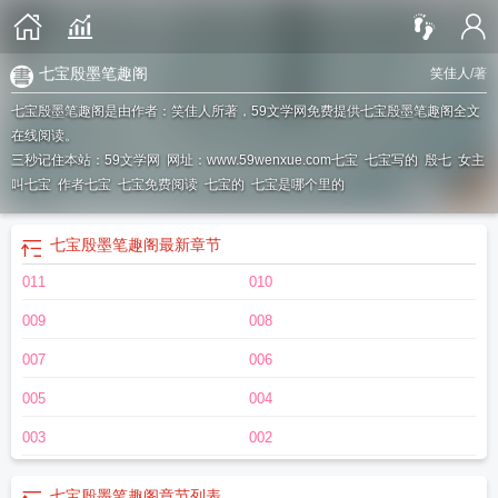
七宝殷墨笔趣阁
笑佳人
/著
七宝殷墨笔趣阁是由作者：笑佳人所著，59文学网免费提供七宝殷墨笔趣阁全文
在线阅读。
三秒记住本站：59文学网 网址：www.59wenxue.com
七宝
七宝写的
殷七
女主
叫七宝
作者七宝
七宝免费阅读
七宝的
七宝是哪个里的
七宝殷墨笔趣阁
最新章节
011
010
009
008
007
006
005
004
003
002
七宝殷墨笔趣阁
章节列表