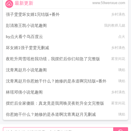
最新更新
www.59wenxue.com
强子雯雯坏女婿1完结版+番外
乡村满色
彭清雅王凯小说笔趣阁
我的教师儿媳
by点火看个鸟百度云
点火
坏女婿1强子雯雯无删减
乡村满色
夜乾升周雪瑶抢我功绩，我摆烂后你们却急了完整版
雾里间花
沈青离赵月小说笔趣阁
璃焰
沈青离赵月你惹她干什么？她修的是杀道啊完结版+番外
璃焰
林瑶邓倩小说笔趣阁
乡村满色
摆烂后全家傻眼：真龙竟是我周唤灵夜乾升全文完整版
雾里间花
你惹她干什么？她修的是杀道啊沈青离赵月无删减
璃焰