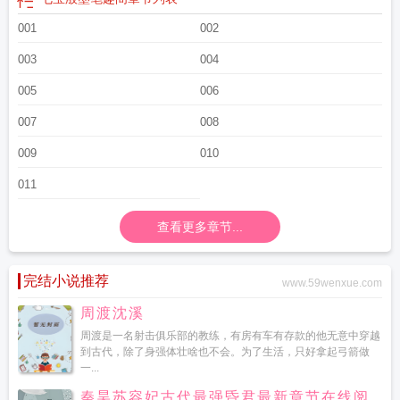
001
002
003
004
005
006
007
008
009
010
011
查看更多章节...
完结小说推荐
www.59wenxue.com
周渡沈溪
周渡是一名射击俱乐部的教练，有房有车有存款的他无意中穿越
到古代，除了身强体壮啥也不会。为了生活，只好拿起弓箭做
一...
秦昊苏容妃古代最强昏君最新章节在线阅