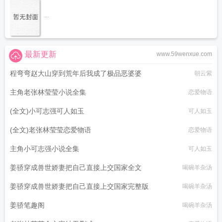
...
最新更新
www.59wenxue.com
程弯弯赵大山穿到荒年后我成了极品恶婆婆
朝云紫
主角老张林莹莹小说全集
恋爱物语
(全文)小可志强可人如玉
可人如玉
(全文)老张林莹莹恋爱物语
恋爱物语
主角小可志强小说全集
可人如玉
姜骄穿成兽世娇妻把自己直接上交国家全文
喝碗羊杂汤
姜骄穿成兽世娇妻把自己直接上交国家完整版
喝碗羊杂汤
姜骄笔趣阁
喝碗羊杂汤