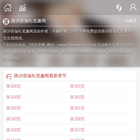
路汐容伽礼笔趣阁
今婳
/著
路汐容伽礼笔趣阁是由作者：今婳所著，59文学网免费提供路汐容伽礼笔趣阁全
文在线阅读。
三秒记住本站：59文学网 网址：www.59wenxue.com
女主叫路什么男主叫容什
么的
路汐菲的最新
女主叫路栖的
路韵言容恒免费阅读笔趣阁
路汐容伽礼
路
珈
路汐菲
路汐容伽礼笔趣阁
最新章节
第166页
第165页
第164页
第163页
第162页
第161页
第160页
第159页
第158页
第157页