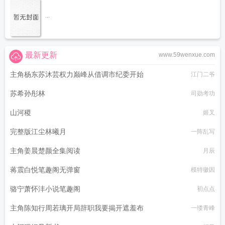
...
最新更新
www.59wenxue.com
主角杨东苏沐芸权力巅峰从借调市纪委开始
江门二爷
苏希孙彤林
司勋考功
山河稷
姬叉
完整版江尘林曦月
一阵乱写
主角姜晨楚颜全集阅读
月辰
蒋震白悦笔趣阁无弹窗
模特徽因
骆宁萧怀沣小说笔趣阁
初点点
主角陈知行周若璃开局辞职我要揭开遮羞布
一缕青峰