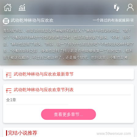
武动乾坤林动与应欢欢
一个路过的布洛妮娅厨
/著
青阳镇“所以，你是说你就是这个神秘符石的主人？”林动十分惊讶的问道。“嗯！
对！”小貂在听到林动十分惊讶的声音之时，也是高傲的扬了扬头。“不对，你不
是。”林动也是摇了摇头。“所以，说一下你为什么在这里吧？不然我这化神针刺下
去…”小貂在听到之后，身体也是抖了抖，若是在他能够恢复一丁点的实力，都不
至于被这么威胁，不过自己都这样了，还是服个软吧。想到这里，小貂也是摊开
手回答道：“好吧，其实我是这个符石的某一代主人，得到这个符石之后不久，就
被追杀，最后只能自爆躲入符石之中，然后远遁。”
武动乾坤林动和应欢欢多少章
武动乾坤林动与应欢欢
最新章节
在一起
武动乾坤林动救应欢欢在多少章
武动乾坤林动应欢欢绫清竹三角恋
武动
乾坤林动与应欢欢的关系
武动乾坤林动应欢欢成亲是梦吗
武动乾坤林动应欢欢
武动乾坤林动与应欢欢
章节列表
同人
武动乾坤林动应欢欢续写
武动乾坤林动应欢欢的感情
武动乾坤林动与应欢
欢有夫妻之实嘛
武动乾坤林动应欢欢第一次相遇
武动乾坤林动应欢欢什么时候
全1章
在一起
武动乾坤林动和应欢欢
武动乾坤林动应欢欢成亲在哪一章
查看更多章节...
完结小说推荐
www.59wenxue.com