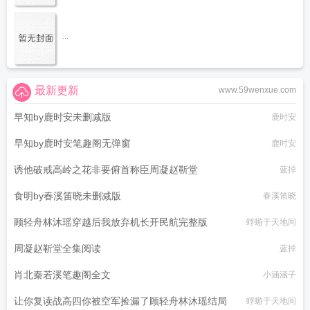
...
最新更新
www.59wenxue.com
早知by鹿时安未删减版
鹿时安
早知by鹿时安笔趣阁无弹窗
鹿时安
诱他破戒高岭之花非要俯首称臣周凝赵靳堂
蓝掉
食明by春溪笛晓未删减版
春溪笛晓
顾轻舟林沐瑶穿越后我放弃机长开民航完整版
蜉蝣于天地间
周凝赵靳堂全集阅读
蓝掉
肖北秦若溪笔趣阁全文
小涵涵子
让你复读战高四你被空军捡漏了顾轻舟林沐瑶结局
蜉蝣于天地间