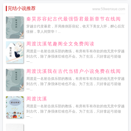
完结小说推荐
www.59wenxue.com
秦昊苏容妃古代最强昏君最新章节在线阅
读
穿越古代变暴君，开局推倒苏容妃，收天下美女入怀，醉心后宫
佳丽，享人间荣华！...
周渡沈溪笔趣阁全文免费阅读
周渡是一名射击俱乐部的教练，有房有车有存款的他无意中穿越
到古代，除了身强体壮啥也不会。为了生活，只好拿起弓箭做
一...
周渡沈溪我在古代当猎户小说免费在线阅
读
周渡是一名射击俱乐部的教练，有房有车有存款的他无意中穿越
到古代，除了身强体壮啥也不会。为了生活，只好拿起弓箭做
一...
周渡沈溪
周渡是一名射击俱乐部的教练，有房有车有存款的他无意中穿越
到古代，除了身强体壮啥也不会。为了生活，只好拿起弓箭做
一...