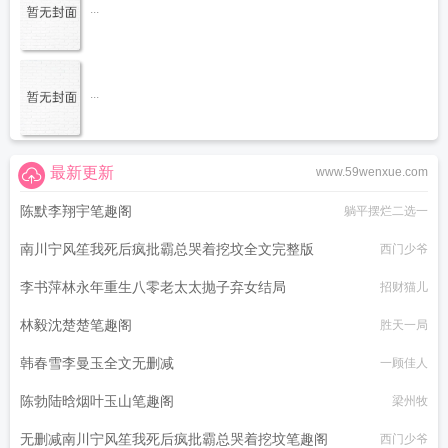
...
...
最新更新
www.59wenxue.com
陈默李翔宇笔趣阁
躺平摆烂二选一
南川宁风笙我死后疯批霸总哭着挖坟全文完整版
西门少爷
李书萍林永年重生八零老太太抛子弃女结局
招财猫儿
林毅沈楚楚笔趣阁
胜天一局
韩春雪李曼玉全文无删减
一顾佳人
陈勃陆晗烟叶玉山笔趣阁
梁州牧
无删减南川宁风笙我死后疯批霸总哭着挖坟笔趣阁
西门少爷