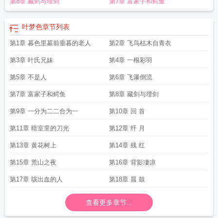
第8章 藏剑与埋剑
第7章 富家子和鳄鱼
叶梦色
章节列表
第1章 暮色里墓前垂暮的老人
第2章 飞鸟枯木自青衣
第3章 叶氏兄妹
第4章 一根彩羽
第5章 不是人
第6章 飞瀑倒流
第7章 富家子和鳄鱼
第8章 藏剑与埋剑
第9章 一分为二二合为一
第10章 回 首
第11章 暗室里的刀光
第12章 纤 月
第13章 黄花树上
第14章 残 红
第15章 荒山之夜
第16章 背影凄凉
第17章 咳出血的人
第18章 晨 鼓
查看更多章节...