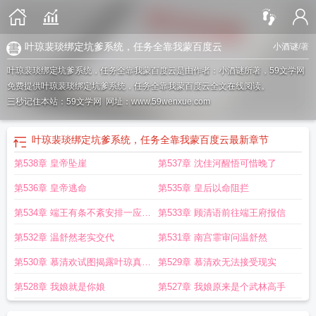
叶琼裴琰绑定坑爹系统，任务全靠我蒙百度云
小酒谜
/著
叶琼裴琰绑定坑爹系统，任务全靠我蒙百度云是由作者：小酒谜所著，59文学网
免费提供叶琼裴琰绑定坑爹系统，任务全靠我蒙百度云全文在线阅读。
三秒记住本站：59文学网 网址：www.59wenxue.com
叶琼裴琰绑定坑爹系统，任务全靠我蒙百度云
最新章节
第538章 皇帝坠崖
第537章 沈佳河醒悟可惜晚了
第536章 皇帝逃命
第535章 皇后以命阻拦
第534章 端王有条不紊安排一应事
第533章 顾清语前往端王府报信
宜
第532章 温舒然老实交代
第531章 南宫霏审问温舒然
第530章 慕清欢试图揭露叶琼真面
第529章 慕清欢无法接受现实
目
第528章 我娘就是你娘
第527章 我娘原来是个武林高手