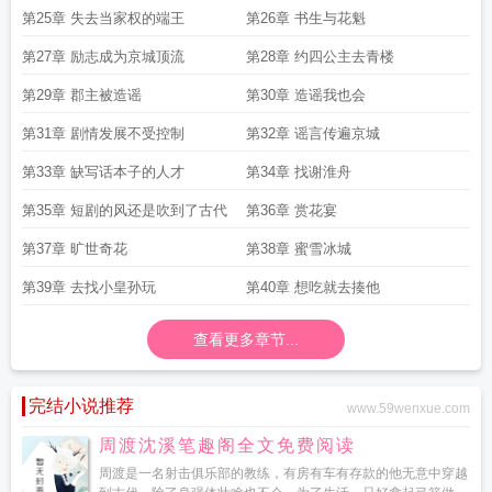
第25章 失去当家权的端王
第26章 书生与花魁
第27章 励志成为京城顶流
第28章 约四公主去青楼
第29章 郡主被造谣
第30章 造谣我也会
第31章 剧情发展不受控制
第32章 谣言传遍京城
第33章 缺写话本子的人才
第34章 找谢淮舟
第35章 短剧的风还是吹到了古代
第36章 赏花宴
第37章 旷世奇花
第38章 蜜雪冰城
第39章 去找小皇孙玩
第40章 想吃就去揍他
查看更多章节...
完结小说推荐
www.59wenxue.com
周渡沈溪笔趣阁全文免费阅读
周渡是一名射击俱乐部的教练，有房有车有存款的他无意中穿越