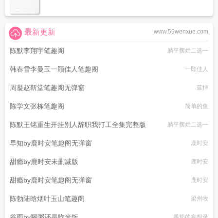
最新更新
www.59wenxue.com
陈默李翔宇笔趣阁
躺平摆烂二选一
韩春雪李曼玉一顾佳人笔趣阁
一顾佳人
周凝赵靳堂笔趣阁无弹窗
蓝掉
陈学文张栋笔趣阁
简单的鱼
陈默王铭重生开挂别人辞职我打工全集完整版
躺平摆烂二选一
早知by鹿时安笔趣阁无弹窗
鹿时安
甜瘾by鹿时安未删减版
鹿时安
甜瘾by鹿时安笔趣阁无弹窗
鹿时安
陈勃陆晗烟叶玉山笔趣阁
梁州牧
谷雨by喝粥还是吃米饭
番茄的妄想录