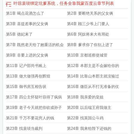
叶琼裴琰绑定坑爹系统，任务全靠我蒙百度云
章节列表
第1章 喝点花酒怎么了
第2章 要断绝关系的父女俩
第3章 喜提差事的父女俩
第4章 顾三少爷上门要人
第5章 德妃来了
第6章 阿奴将来大有用处
第7章 既然老天给了她重活的机会
第8章 爹求你了你别上进了
第9章 非要上进的父女俩
第10章 京都巡察使城管
第11章 记户部尚书账上
第12章 本郡主是不会嫁给你的
第13章 做大做强再创辉煌
第14章 比靠山本郡主就没输过
第15章 御书房互相告状
第16章 微臣从不打无准备的仗
第17章 四公主怀疑叶琼得了疯病
第18章 我亲爱的皇姐
第19章 老子今天就把你砍成孙子
第20章 以后端王府我做主
第21章 千万不要花穷人的钱
第22章 找英国公斗鸡
第23章 找裴琰当裁判
第24章 我来给陛下还钱的