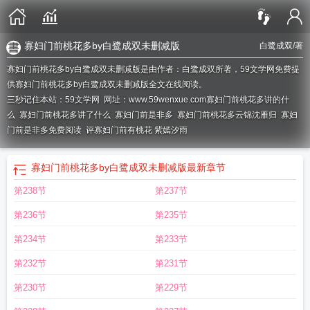
寡妇门前桃花多by白鹭成双未删减版
白鹭成双
/著
寡妇门前桃花多by白鹭成双未删减版是由作者：白鹭成双所著，59文学网免费提
供寡妇门前桃花多by白鹭成双未删减版全文在线阅读。
三秒记住本站：59文学网 网址：www.59wenxue.com
寡妇门前桃花多讲的什
么
寡妇门前桃花多讲了什么
寡妇门前是非多
寡妇门前桃花多云锦沈雁归
寡妇
门前是非多免费阅读
评寡妇门前有桃花 紫嫣汐雨
寡妇门前桃花多by白鹭成双未删减版
最新章节
第238节
第237节
第236节
第235节
第234节
第233节
第232节
第231节
第230节
第229节