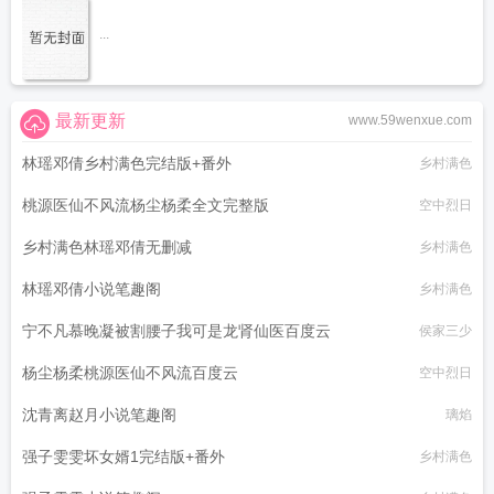
...
最新更新
www.59wenxue.com
林瑶邓倩乡村满色完结版+番外
乡村满色
桃源医仙不风流杨尘杨柔全文完整版
空中烈日
乡村满色林瑶邓倩无删减
乡村满色
林瑶邓倩小说笔趣阁
乡村满色
宁不凡慕晚凝被割腰子我可是龙肾仙医百度云
侯家三少
杨尘杨柔桃源医仙不风流百度云
空中烈日
沈青离赵月小说笔趣阁
璃焰
强子雯雯坏女婿1完结版+番外
乡村满色