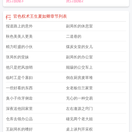
虎口脱险3
虎口脱险2
官色权术王生夏如卿
章节列表
报道路上的意外
副局长的休息室
秋色美美人更美
二道巷的
精力旺盛的小伙
煤炭女皇的女儿
张局长的堂妹
副局长的办公室
他只是把风放哨
颠簸的公交车上
临时工是个寡妇
倒在厨房麦草堆
一些好看的东西
女老板任兰家里
臭小子伶牙俐齿
无心的一种交易
深夜送他回家里
左右逢源之窍门
仓库去领办公品
碰见两个老大姐
王副局长的嗜好
桌上谈判开采权