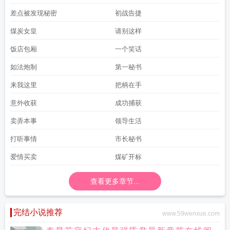
差点被发现秘密
初战告捷
煤炭女皇
请别这样
饭店包厢
一个笑话
如法炮制
第一秘书
来我这里
把柄在手
意外收获
成功捕获
卖弄本事
领导生活
打听事情
市长秘书
爱情买卖
煤矿开标
查看更多章节...
完结小说推荐
www.59wenxue.com