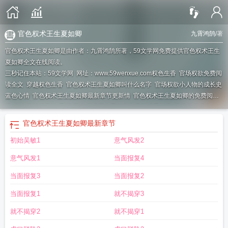
官色权术王生夏如卿
九霄鸿鹄
/著
官色权术王生夏如卿是由作者：九霄鸿鹄所著，59文学网免费提供官色权术王生
夏如卿全文在线阅读。
三秒记住本站：59文学网 网址：www.59wenxue.com
权色生香
官场权欲免费阅
读全文
穿越权色生香
官色权术王生夏如卿叫什么名字
官场权欲小人物的成长史
蓝色心情
官色权术王生夏如卿最新章节更新情
官色权术王生夏如卿的免费阅
读
权色官场桃花运 最新
官色权术王生夏如卿免费阅读最新章
官途之权术之
王
官商之权色
官色权术王生夏如卿大结局
官色权术王生夏如卿的最新章节更新
官色权术王生夏如卿
最新章节
内容
权色官场第一章免费阅读
初始吴敏1
意气风发2
意气风发1
当面报复4
当面报复3
当面报复2
当面报复1
就不揭穿3
就不揭穿2
就不揭穿1