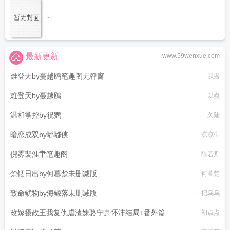
...
最新更新
www.59wenxue.com
难登天by蔓越鸥笔趣阁无弹窗
以盎
难登天by蔓越鸥
以盎
温和掌控by祝鹦
久陆
暗恋成双by嘟嘟侠
凉凉生
倪雾裴淮聿笔趣阁
陈若舟
禁锢日出by何暮楚未删减版
何暮楚
致命鱿物by海鲸落未删减版
一把乌乌
改嫁摄政王我复仇虐渣妹骆宁萧怀沣结局+番外篇
初点点