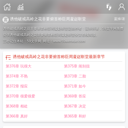
诱他破戒高岭之花非要俯首称臣周凝赵靳堂
蓝掉
/著
诱他破戒高岭之花非要俯首称臣周凝赵靳堂是由作者：蓝掉所著，59文学网免费
提供诱他破戒高岭之花非要俯首称臣周凝赵靳堂全文在线阅读。
三秒记住本站：59文学网 网址：www.59wenxue.com
诱他破戒高岭之花非要俯首称臣周凝赵靳堂
最新章节
第376章 玩很大
第375章 闹别扭
第374章 不熟
第373章 二胎
第372章 报应
第371章 如今
第370章 很爱很爱
第369章 答应
第368章 相处
第367章 决定
第366章 真好
第365章 和好