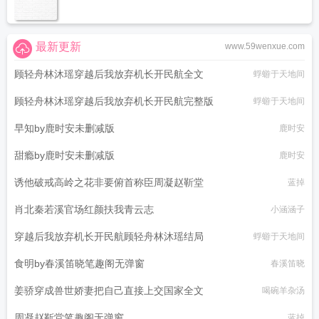
最新更新
www.59wenxue.com
顾轻舟林沐瑶穿越后我放弃机长开民航全文
蜉蝣于天地间
顾轻舟林沐瑶穿越后我放弃机长开民航完整版
蜉蝣于天地间
早知by鹿时安未删减版
鹿时安
甜瘾by鹿时安未删减版
鹿时安
诱他破戒高岭之花非要俯首称臣周凝赵靳堂
蓝掉
肖北秦若溪官场红颜扶我青云志
小涵涵子
穿越后我放弃机长开民航顾轻舟林沐瑶结局
蜉蝣于天地间
食明by春溪笛晓笔趣阁无弹窗
春溪笛晓
姜骄穿成兽世娇妻把自己直接上交国家全文
喝碗羊杂汤
周凝赵靳堂笔趣阁无弹窗
蓝掉