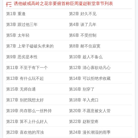
诱他破戒高岭之花非要俯首称臣周凝赵靳堂
章节列表
第1章 重逢
第2章 好久不见
第3章 跟过他三年
第4章 谈了几年
第5章 太年轻
第6章 不受控制
第7章 上辈子磕破头求来的
第8章 耐不住寂寞
第9章 恶劣是本性
第10章 趁人不备么
第11章 不至于有下一个
第12章 清心寡欲动凡心
第13章 有什么玩不起
第14章 可以拒绝求收藏
第15章 无师自通
第16章 别穿了
第17章 别把我想太好
第18章 羊入虎口
第19章 尚存那么一丝矜持
第20章 不愿意被女人管
第21章 算不上什么好人
第22章 赵靳堂疼
第23章 喜欢他的浑浊
第24章 漫长潮湿的雨季