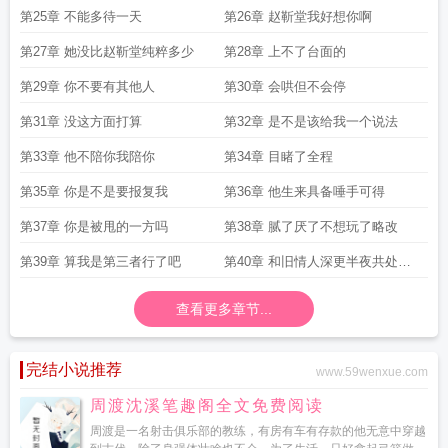
第25章 不能多待一天
第26章 赵靳堂我好想你啊
第27章 她没比赵靳堂纯粹多少
第28章 上不了台面的
第29章 你不要有其他人
第30章 会哄但不会停
第31章 没这方面打算
第32章 是不是该给我一个说法
第33章 他不陪你我陪你
第34章 目睹了全程
第35章 你是不是要报复我
第36章 他生来具备唾手可得
第37章 你是被甩的一方吗
第38章 腻了厌了不想玩了略改
第39章 算我是第三者行了吧
第40章 和旧情人深更半夜共处一
室
查看更多章节...
完结小说推荐
www.59wenxue.com
周渡沈溪笔趣阁全文免费阅读
周渡是一名射击俱乐部的教练，有房有车有存款的他无意中穿越