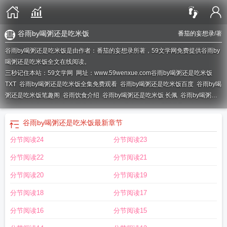
谷雨by喝粥还是吃米饭
番茄的妄想录
/著
谷雨by喝粥还是吃米饭是由作者：番茄的妄想录所著，59文学网免费提供谷雨by
喝粥还是吃米饭全文在线阅读。
三秒记住本站：59文学网 网址：www.59wenxue.com
谷雨by喝粥还是吃米饭
TXT
谷雨by喝粥还是吃米饭全集免费观看
谷雨by喝粥还是吃米饭百度
谷雨by喝
粥还是吃米饭笔趣阁
谷雨饮食介绍
谷雨by喝粥还是吃米饭 长佩
谷雨by喝粥还
是吃米饭全文在线阅读
谷雨应该吃什么食物养生
谷雨BY喝粥还是吃米饭笔趣
阁
谷雨粥铺怎么样
谷雨by喝粥还是吃米饭笔趣阁最新章节
谷雨by喝粥还是吃米
谷雨by喝粥还是吃米饭
最新章节
饭最新章节更新时
谷雨by喝粥还是吃米饭免费阅读
谷雨的饮食有哪些
谷雨by喝
分节阅读24
分节阅读23
粥还是吃米饭全文阅读
谷雨by喝粥还是吃米饭完整版
谷雨饮食禁忌
谷雨by喝粥
还是吃米饭讲的什么
分节阅读22
分节阅读21
分节阅读20
分节阅读19
分节阅读18
分节阅读17
分节阅读16
分节阅读15