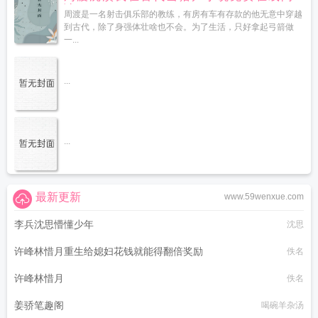
读
周渡是一名射击俱乐部的教练，有房有车有存款的他无意中穿越
到古代，除了身强体壮啥也不会。为了生活，只好拿起弓箭做
一...
...
...
最新更新
www.59wenxue.com
李兵沈思懵懂少年
沈思
许峰林惜月重生给媳妇花钱就能得翻倍奖励
佚名
许峰林惜月
佚名
姜骄笔趣阁
喝碗羊杂汤