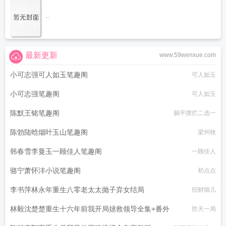
...
最新更新
www.59wenxue.com
小可志强可人如玉笔趣阁
可人如玉
小可志强笔趣阁
可人如玉
陈默王铭笔趣阁
躺平摆烂二选一
陈勃陆晗烟叶玉山笔趣阁
梁州牧
韩春雪李曼玉一顾佳人笔趣阁
一顾佳人
骆宁萧怀沣小说笔趣阁
初点点
李书萍林永年重生八零老太太抛子弃女结局
招财猫儿
林毅沈楚楚重生十六年前我开局拯救领导全集+番外
胜天一局