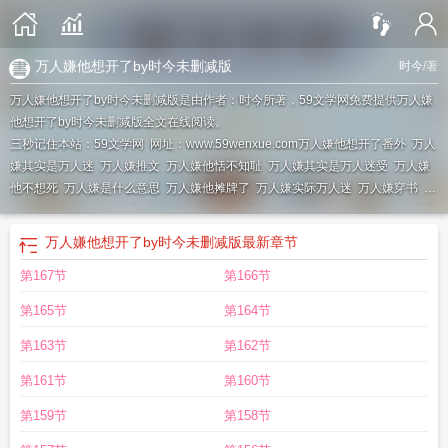
万人嫌他想开了by时今未删减版
时今
/著
万人嫌他想开了by时今未删减版是由作者：时今所著，59文学网免费提供万人嫌
他想开了by时今未删减版全文在线阅读。
三秒记住本站：59文学网 网址：www.59wenxue.com
万人嫌他想开了番外
万人
嫌其实是万人迷
万人嫌推文
万人嫌他恬不知耻
万人嫌其实是万人迷受
万人嫌
他不想死
万人嫌是什么意思
万人嫌他摊牌了
万人嫌实际万人迷
万人嫌穿书
万
人嫌他想开了by时今未删减版时今
万人嫌今天也在崩人设
万人嫌
万人嫌实际是
万人迷
万人嫌他想开了by时今未删减版
最新章节
第167节
第166节
第165节
第164节
第163节
第162节
第161节
第160节
第159节
第158节