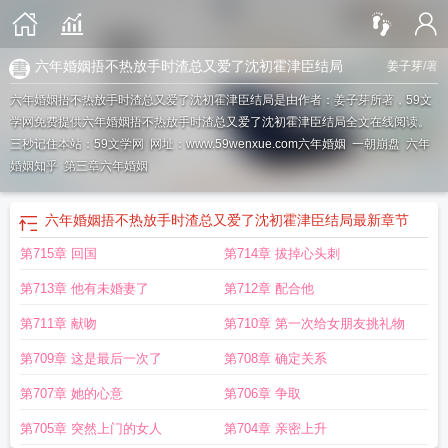
六年婚姻捂不热放手时渣总又爱了沈初霍津臣结局
姜子芽
/著
六年婚姻捂不热放手时渣总又爱了沈初霍津臣结局是由作者：姜子芽所著，59文
学网免费提供六年婚姻捂不热放手时渣总又爱了沈初霍津臣结局全文在线阅读。
三秒记住本站：59文学网 网址：www.59wenxue.com
六年婚姻
一朝崩盘
六年
婚姻知乎
第三章六年婚姻
六年婚姻捂不热放手时渣总又爱了沈初霍津臣结局
最新章节
第715章 回国
第714章 拔掉心头刺
第713章 他有未婚妻了
第712章 配合他
第711章 献吻
第710章 第一次给女朋友挑礼物
第709章 这是最后一次了
第708章 确定关系
第707章 她的心意
第706章 争取
第705章 突然上门的女人
第704章 亲密上升