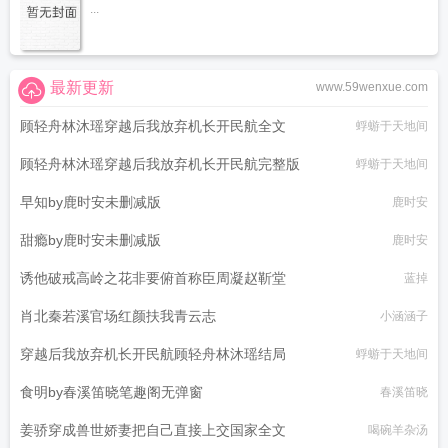
...
最新更新
www.59wenxue.com
顾轻舟林沐瑶穿越后我放弃机长开民航全文
蜉蝣于天地间
顾轻舟林沐瑶穿越后我放弃机长开民航完整版
蜉蝣于天地间
早知by鹿时安未删减版
鹿时安
甜瘾by鹿时安未删减版
鹿时安
诱他破戒高岭之花非要俯首称臣周凝赵靳堂
蓝掉
肖北秦若溪官场红颜扶我青云志
小涵涵子
穿越后我放弃机长开民航顾轻舟林沐瑶结局
蜉蝣于天地间
食明by春溪笛晓笔趣阁无弹窗
春溪笛晓
姜骄穿成兽世娇妻把自己直接上交国家全文
喝碗羊杂汤