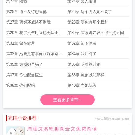
第23章 陪酒
第24章 受人指使
第25章 迫不及待想绿他
第26章 这个男人她不要了
第27章 离婚还威胁不到我
第28章 等你有那个权利
第29章 花了六年时间也无法正大
第30章 霍家媳妇容不得半点丑闻
光明
第31章 象在做梦
第32章 卸下伪装
第33章 她要是有事你跟沉家别想
第34章 我后悔了
安逸
第35章 婚戒她早摘了
第36章 明着算计她
第37章 你也配当医生
第38章 就象以前那样
第39章 你们配吗
第40章 向她低头
查看更多章节...
完结小说推荐
www.59wenxue.com
周渡沈溪笔趣阁全文免费阅读