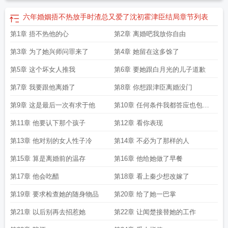
六年婚姻捂不热放手时渣总又爱了沈初霍津臣结局
章节列表
第1章 捂不热他的心
第2章 离婚吧我放你自由
第3章 为了她兴师问罪来了
第4章 她留在这多馀了
第5章 这个坏女人推我
第6章 要她跟白月光的儿子道歉
第7章 我要跟他离婚了
第8章 你想跟津臣离婚没门
第9章 这是最后一次有求于他
第10章 任何条件我都答应也包括
离婚
第11章 他要认下那个孩子
第12章 看你表现
第13章 他对别的女人性子冷
第14章 不必为了那样的人
第15章 算是离婚前的温存
第16章 他给她做了早餐
第17章 他会吃醋
第18章 看上秦少想改嫁了
第19章 要求检查她的随身物品
第20章 给了她一巴掌
第21章 以后别再去招惹她
第22章 让闻楚接替她的工作